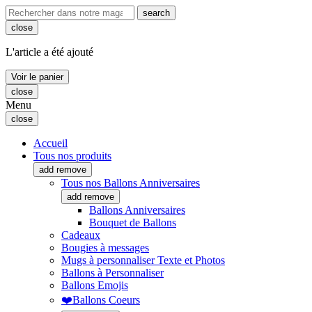
search
close
L'article a été ajouté
Voir le panier
close
Menu
close
Accueil
Tous nos produits
add
remove
Tous nos Ballons Anniversaires
add
remove
Ballons Anniversaires
Bouquet de Ballons
Cadeaux
Bougies à messages
Mugs à personnaliser Texte et Photos
Ballons à Personnaliser
Ballons Emojis
❤️Ballons Coeurs