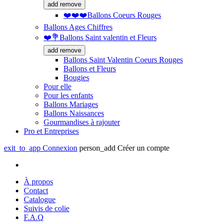
add
remove
❤️❤️❤️Ballons Coeurs Rouges
Ballons Ages Chiffres
❤️💐Ballons Saint valentin et Fleurs
add
remove
Ballons Saint Valentin Coeurs Rouges
Ballons et Fleurs
Bougies
Pour elle
Pour les enfants
Ballons Mariages
Ballons Naissances
Gourmandises à rajouter
Pro et Entreprises
exit_to_app
Connexion
person_add
Créer un compte
À propos
Contact
Catalogue
Suivis de colie
F.A.Q