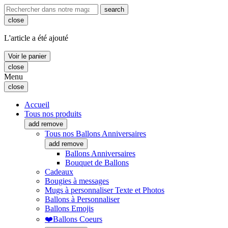
search
close
L'article a été ajouté
Voir le panier
close
Menu
close
Accueil
Tous nos produits
add
remove
Tous nos Ballons Anniversaires
add
remove
Ballons Anniversaires
Bouquet de Ballons
Cadeaux
Bougies à messages
Mugs à personnaliser Texte et Photos
Ballons à Personnaliser
Ballons Emojis
❤️Ballons Coeurs