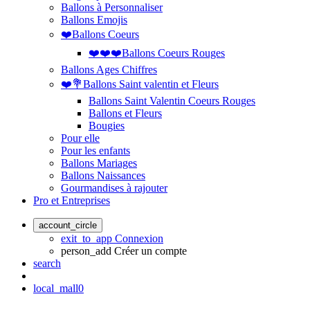
Ballons à Personnaliser
Ballons Emojis
❤️Ballons Coeurs
❤️❤️❤️Ballons Coeurs Rouges
Ballons Ages Chiffres
❤️💐Ballons Saint valentin et Fleurs
Ballons Saint Valentin Coeurs Rouges
Ballons et Fleurs
Bougies
Pour elle
Pour les enfants
Ballons Mariages
Ballons Naissances
Gourmandises à rajouter
Pro et Entreprises
account_circle
exit_to_app
Connexion
person_add
Créer un compte
search
local_mall
0