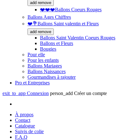
add
remove
❤️❤️❤️Ballons Coeurs Rouges
Ballons Ages Chiffres
❤️💐Ballons Saint valentin et Fleurs
add
remove
Ballons Saint Valentin Coeurs Rouges
Ballons et Fleurs
Bougies
Pour elle
Pour les enfants
Ballons Mariages
Ballons Naissances
Gourmandises à rajouter
Pro et Entreprises
exit_to_app
Connexion
person_add
Créer un compte
À propos
Contact
Catalogue
Suivis de colie
F.A.Q