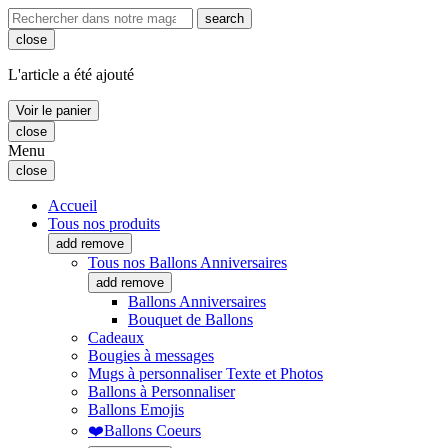
search
close
L'article a été ajouté
Voir le panier
close
Menu
close
Accueil
Tous nos produits
add
remove
Tous nos Ballons Anniversaires
add
remove
Ballons Anniversaires
Bouquet de Ballons
Cadeaux
Bougies à messages
Mugs à personnaliser Texte et Photos
Ballons à Personnaliser
Ballons Emojis
❤️Ballons Coeurs