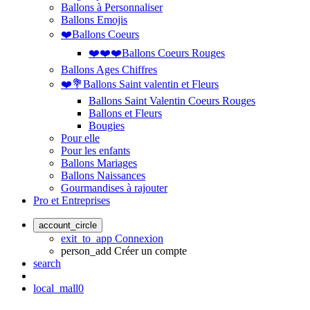
Ballons à Personnaliser
Ballons Emojis
❤️Ballons Coeurs
❤️❤️❤️Ballons Coeurs Rouges
Ballons Ages Chiffres
❤️💐Ballons Saint valentin et Fleurs
Ballons Saint Valentin Coeurs Rouges
Ballons et Fleurs
Bougies
Pour elle
Pour les enfants
Ballons Mariages
Ballons Naissances
Gourmandises à rajouter
Pro et Entreprises
account_circle
exit_to_app
Connexion
person_add
Créer un compte
search
local_mall
0