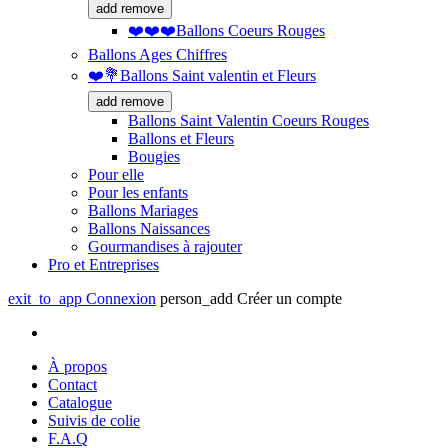
add
remove
❤️❤️❤️Ballons Coeurs Rouges
Ballons Ages Chiffres
❤️💐Ballons Saint valentin et Fleurs
add
remove
Ballons Saint Valentin Coeurs Rouges
Ballons et Fleurs
Bougies
Pour elle
Pour les enfants
Ballons Mariages
Ballons Naissances
Gourmandises à rajouter
Pro et Entreprises
exit_to_app
Connexion
person_add
Créer un compte
À propos
Contact
Catalogue
Suivis de colie
F.A.Q