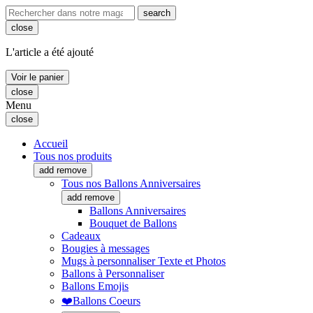
search
close
L'article a été ajouté
Voir le panier
close
Menu
close
Accueil
Tous nos produits
add
remove
Tous nos Ballons Anniversaires
add
remove
Ballons Anniversaires
Bouquet de Ballons
Cadeaux
Bougies à messages
Mugs à personnaliser Texte et Photos
Ballons à Personnaliser
Ballons Emojis
❤️Ballons Coeurs