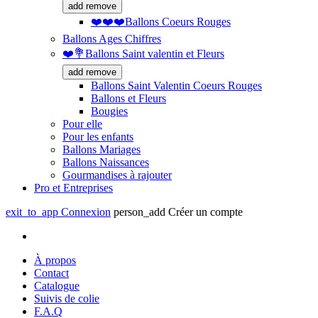
add
remove
❤️❤️❤️Ballons Coeurs Rouges
Ballons Ages Chiffres
❤️💐Ballons Saint valentin et Fleurs
add
remove
Ballons Saint Valentin Coeurs Rouges
Ballons et Fleurs
Bougies
Pour elle
Pour les enfants
Ballons Mariages
Ballons Naissances
Gourmandises à rajouter
Pro et Entreprises
exit_to_app
Connexion
person_add
Créer un compte
À propos
Contact
Catalogue
Suivis de colie
F.A.Q