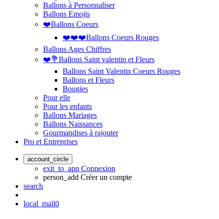
Ballons à Personnaliser
Ballons Emojis
❤️Ballons Coeurs
❤️❤️❤️Ballons Coeurs Rouges
Ballons Ages Chiffres
❤️💐Ballons Saint valentin et Fleurs
Ballons Saint Valentin Coeurs Rouges
Ballons et Fleurs
Bougies
Pour elle
Pour les enfants
Ballons Mariages
Ballons Naissances
Gourmandises à rajouter
Pro et Entreprises
account_circle
exit_to_app
Connexion
person_add
Créer un compte
search
local_mall
0