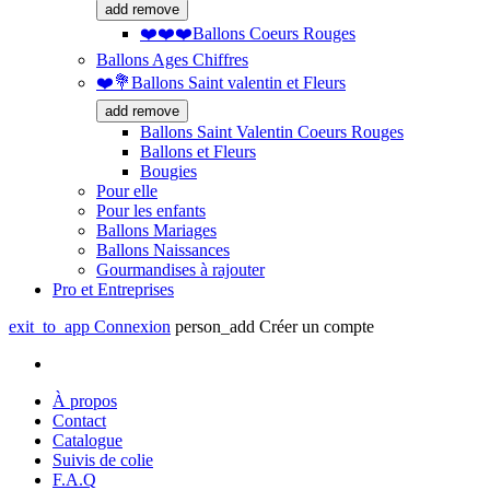
add
remove
❤️❤️❤️Ballons Coeurs Rouges
Ballons Ages Chiffres
❤️💐Ballons Saint valentin et Fleurs
add
remove
Ballons Saint Valentin Coeurs Rouges
Ballons et Fleurs
Bougies
Pour elle
Pour les enfants
Ballons Mariages
Ballons Naissances
Gourmandises à rajouter
Pro et Entreprises
exit_to_app
Connexion
person_add
Créer un compte
À propos
Contact
Catalogue
Suivis de colie
F.A.Q