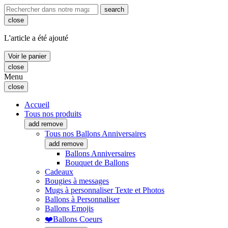
search
close
L'article a été ajouté
Voir le panier
close
Menu
close
Accueil
Tous nos produits
add
remove
Tous nos Ballons Anniversaires
add
remove
Ballons Anniversaires
Bouquet de Ballons
Cadeaux
Bougies à messages
Mugs à personnaliser Texte et Photos
Ballons à Personnaliser
Ballons Emojis
❤️Ballons Coeurs