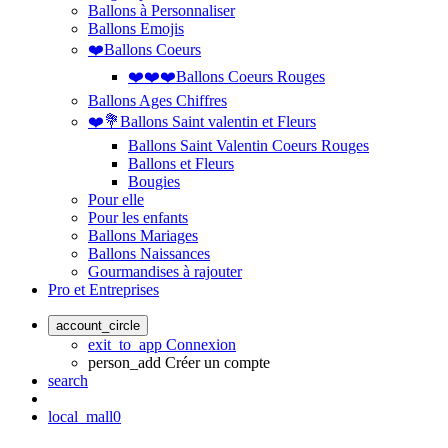
Ballons à Personnaliser
Ballons Emojis
❤️Ballons Coeurs
❤️❤️❤️Ballons Coeurs Rouges
Ballons Ages Chiffres
❤️💐Ballons Saint valentin et Fleurs
Ballons Saint Valentin Coeurs Rouges
Ballons et Fleurs
Bougies
Pour elle
Pour les enfants
Ballons Mariages
Ballons Naissances
Gourmandises à rajouter
Pro et Entreprises
account_circle
exit_to_app
Connexion
person_add
Créer un compte
search
local_mall
0