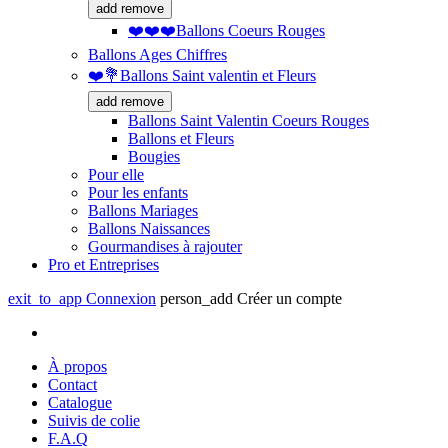
add
remove
❤️❤️❤️Ballons Coeurs Rouges
Ballons Ages Chiffres
❤️💐Ballons Saint valentin et Fleurs
add
remove
Ballons Saint Valentin Coeurs Rouges
Ballons et Fleurs
Bougies
Pour elle
Pour les enfants
Ballons Mariages
Ballons Naissances
Gourmandises à rajouter
Pro et Entreprises
exit_to_app
Connexion
person_add
Créer un compte
À propos
Contact
Catalogue
Suivis de colie
F.A.Q