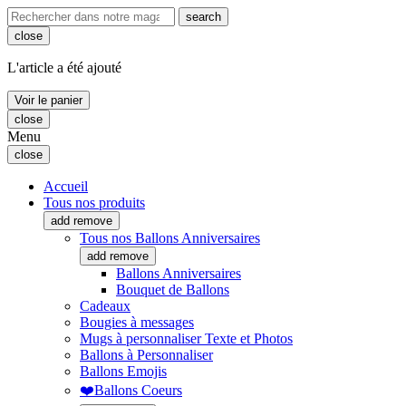
search
close
L'article a été ajouté
Voir le panier
close
Menu
close
Accueil
Tous nos produits
add
remove
Tous nos Ballons Anniversaires
add
remove
Ballons Anniversaires
Bouquet de Ballons
Cadeaux
Bougies à messages
Mugs à personnaliser Texte et Photos
Ballons à Personnaliser
Ballons Emojis
❤️Ballons Coeurs