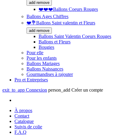
add
remove
❤️❤️❤️Ballons Coeurs Rouges
Ballons Ages Chiffres
❤️💐Ballons Saint valentin et Fleurs
add
remove
Ballons Saint Valentin Coeurs Rouges
Ballons et Fleurs
Bougies
Pour elle
Pour les enfants
Ballons Mariages
Ballons Naissances
Gourmandises à rajouter
Pro et Entreprises
exit_to_app
Connexion
person_add
Créer un compte
À propos
Contact
Catalogue
Suivis de colie
F.A.Q