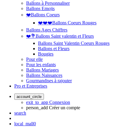
Ballons à Personnaliser
Ballons Emojis
❤️Ballons Coeurs
❤️❤️❤️Ballons Coeurs Rouges
Ballons Ages Chiffres
❤️💐Ballons Saint valentin et Fleurs
Ballons Saint Valentin Coeurs Rouges
Ballons et Fleurs
Bougies
Pour elle
Pour les enfants
Ballons Mariages
Ballons Naissances
Gourmandises à rajouter
Pro et Entreprises
account_circle
exit_to_app
Connexion
person_add
Créer un compte
search
local_mall
0