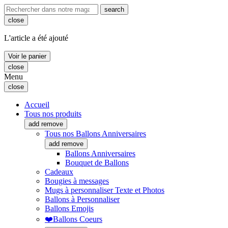
search
close
L'article a été ajouté
Voir le panier
close
Menu
close
Accueil
Tous nos produits
add
remove
Tous nos Ballons Anniversaires
add
remove
Ballons Anniversaires
Bouquet de Ballons
Cadeaux
Bougies à messages
Mugs à personnaliser Texte et Photos
Ballons à Personnaliser
Ballons Emojis
❤️Ballons Coeurs