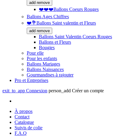
add
remove
❤️❤️❤️Ballons Coeurs Rouges
Ballons Ages Chiffres
❤️💐Ballons Saint valentin et Fleurs
add
remove
Ballons Saint Valentin Coeurs Rouges
Ballons et Fleurs
Bougies
Pour elle
Pour les enfants
Ballons Mariages
Ballons Naissances
Gourmandises à rajouter
Pro et Entreprises
exit_to_app
Connexion
person_add
Créer un compte
À propos
Contact
Catalogue
Suivis de colie
F.A.Q