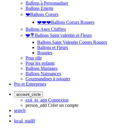
Ballons à Personnaliser
Ballons Emojis
❤️Ballons Coeurs
❤️❤️❤️Ballons Coeurs Rouges
Ballons Ages Chiffres
❤️💐Ballons Saint valentin et Fleurs
Ballons Saint Valentin Coeurs Rouges
Ballons et Fleurs
Bougies
Pour elle
Pour les enfants
Ballons Mariages
Ballons Naissances
Gourmandises à rajouter
Pro et Entreprises
account_circle
exit_to_app
Connexion
person_add
Créer un compte
search
local_mall
0