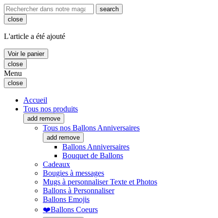
search
close
L'article a été ajouté
Voir le panier
close
Menu
close
Accueil
Tous nos produits
add
remove
Tous nos Ballons Anniversaires
add
remove
Ballons Anniversaires
Bouquet de Ballons
Cadeaux
Bougies à messages
Mugs à personnaliser Texte et Photos
Ballons à Personnaliser
Ballons Emojis
❤️Ballons Coeurs