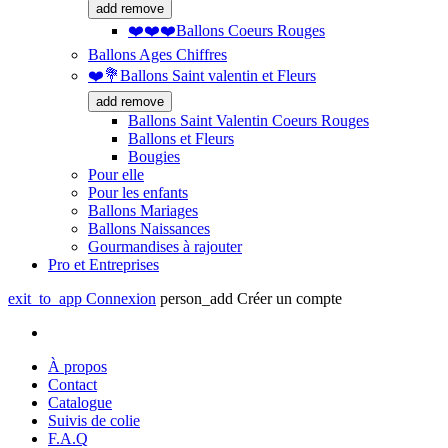
add
remove
❤️❤️❤️Ballons Coeurs Rouges
Ballons Ages Chiffres
❤️💐Ballons Saint valentin et Fleurs
add
remove
Ballons Saint Valentin Coeurs Rouges
Ballons et Fleurs
Bougies
Pour elle
Pour les enfants
Ballons Mariages
Ballons Naissances
Gourmandises à rajouter
Pro et Entreprises
exit_to_app
Connexion
person_add
Créer un compte
À propos
Contact
Catalogue
Suivis de colie
F.A.Q