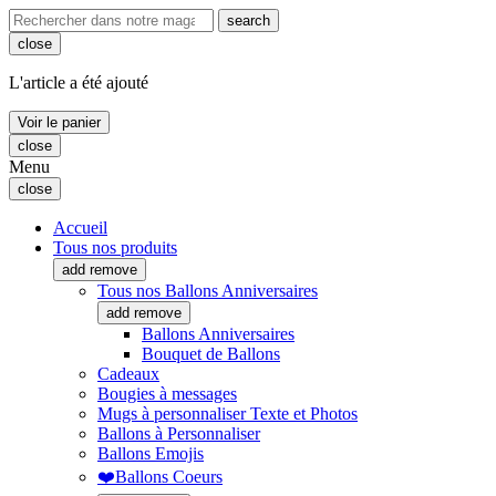
search
close
L'article a été ajouté
Voir le panier
close
Menu
close
Accueil
Tous nos produits
add
remove
Tous nos Ballons Anniversaires
add
remove
Ballons Anniversaires
Bouquet de Ballons
Cadeaux
Bougies à messages
Mugs à personnaliser Texte et Photos
Ballons à Personnaliser
Ballons Emojis
❤️Ballons Coeurs