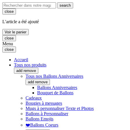
search
close
L'article a été ajouté
Voir le panier
close
Menu
close
Accueil
Tous nos produits
add
remove
Tous nos Ballons Anniversaires
add
remove
Ballons Anniversaires
Bouquet de Ballons
Cadeaux
Bougies à messages
Mugs à personnaliser Texte et Photos
Ballons à Personnaliser
Ballons Emojis
❤️Ballons Coeurs