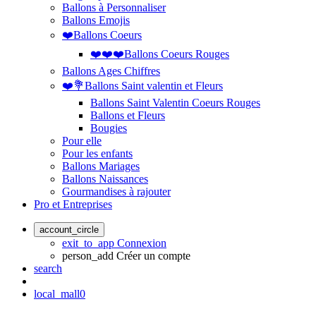
Ballons à Personnaliser
Ballons Emojis
❤️Ballons Coeurs
❤️❤️❤️Ballons Coeurs Rouges
Ballons Ages Chiffres
❤️💐Ballons Saint valentin et Fleurs
Ballons Saint Valentin Coeurs Rouges
Ballons et Fleurs
Bougies
Pour elle
Pour les enfants
Ballons Mariages
Ballons Naissances
Gourmandises à rajouter
Pro et Entreprises
account_circle
exit_to_app
Connexion
person_add
Créer un compte
search
local_mall
0