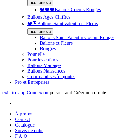
add
remove
❤️❤️❤️Ballons Coeurs Rouges
Ballons Ages Chiffres
❤️💐Ballons Saint valentin et Fleurs
add
remove
Ballons Saint Valentin Coeurs Rouges
Ballons et Fleurs
Bougies
Pour elle
Pour les enfants
Ballons Mariages
Ballons Naissances
Gourmandises à rajouter
Pro et Entreprises
exit_to_app
Connexion
person_add
Créer un compte
À propos
Contact
Catalogue
Suivis de colie
F.A.Q