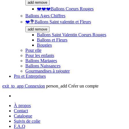
add
remove
❤️❤️❤️Ballons Coeurs Rouges
Ballons Ages Chiffres
❤️💐Ballons Saint valentin et Fleurs
add
remove
Ballons Saint Valentin Coeurs Rouges
Ballons et Fleurs
Bougies
Pour elle
Pour les enfants
Ballons Mariages
Ballons Naissances
Gourmandises à rajouter
Pro et Entreprises
exit_to_app
Connexion
person_add
Créer un compte
À propos
Contact
Catalogue
Suivis de colie
F.A.Q