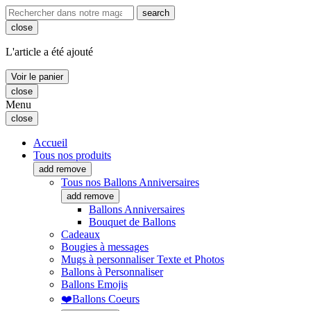
search
close
L'article a été ajouté
Voir le panier
close
Menu
close
Accueil
Tous nos produits
add
remove
Tous nos Ballons Anniversaires
add
remove
Ballons Anniversaires
Bouquet de Ballons
Cadeaux
Bougies à messages
Mugs à personnaliser Texte et Photos
Ballons à Personnaliser
Ballons Emojis
❤️Ballons Coeurs