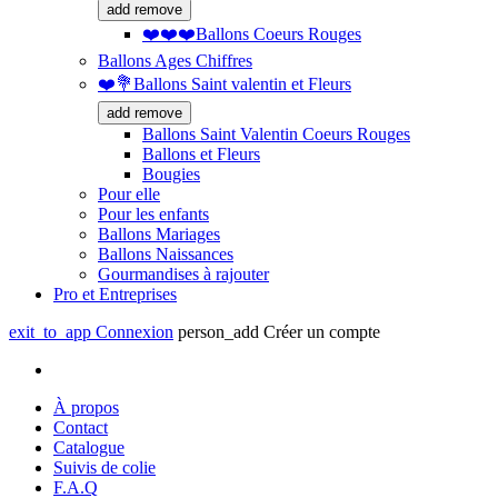
add
remove
❤️❤️❤️Ballons Coeurs Rouges
Ballons Ages Chiffres
❤️💐Ballons Saint valentin et Fleurs
add
remove
Ballons Saint Valentin Coeurs Rouges
Ballons et Fleurs
Bougies
Pour elle
Pour les enfants
Ballons Mariages
Ballons Naissances
Gourmandises à rajouter
Pro et Entreprises
exit_to_app
Connexion
person_add
Créer un compte
À propos
Contact
Catalogue
Suivis de colie
F.A.Q