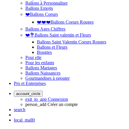
Ballons à Personnaliser
Ballons Emojis
❤️Ballons Coeurs
❤️❤️❤️Ballons Coeurs Rouges
Ballons Ages Chiffres
❤️💐Ballons Saint valentin et Fleurs
Ballons Saint Valentin Coeurs Rouges
Ballons et Fleurs
Bougies
Pour elle
Pour les enfants
Ballons Mariages
Ballons Naissances
Gourmandises à rajouter
Pro et Entreprises
account_circle
exit_to_app
Connexion
person_add
Créer un compte
search
local_mall
0