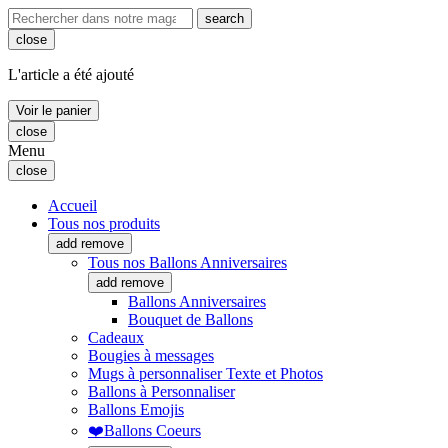
search
close
L'article a été ajouté
Voir le panier
close
Menu
close
Accueil
Tous nos produits
add
remove
Tous nos Ballons Anniversaires
add
remove
Ballons Anniversaires
Bouquet de Ballons
Cadeaux
Bougies à messages
Mugs à personnaliser Texte et Photos
Ballons à Personnaliser
Ballons Emojis
❤️Ballons Coeurs