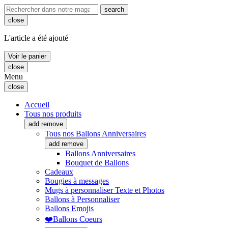
search
close
L'article a été ajouté
Voir le panier
close
Menu
close
Accueil
Tous nos produits
add
remove
Tous nos Ballons Anniversaires
add
remove
Ballons Anniversaires
Bouquet de Ballons
Cadeaux
Bougies à messages
Mugs à personnaliser Texte et Photos
Ballons à Personnaliser
Ballons Emojis
❤️Ballons Coeurs