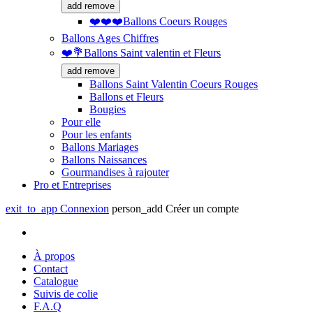
add
remove
❤️❤️❤️Ballons Coeurs Rouges
Ballons Ages Chiffres
❤️💐Ballons Saint valentin et Fleurs
add
remove
Ballons Saint Valentin Coeurs Rouges
Ballons et Fleurs
Bougies
Pour elle
Pour les enfants
Ballons Mariages
Ballons Naissances
Gourmandises à rajouter
Pro et Entreprises
exit_to_app
Connexion
person_add
Créer un compte
À propos
Contact
Catalogue
Suivis de colie
F.A.Q