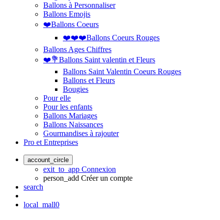
Ballons à Personnaliser
Ballons Emojis
❤️Ballons Coeurs
❤️❤️❤️Ballons Coeurs Rouges
Ballons Ages Chiffres
❤️💐Ballons Saint valentin et Fleurs
Ballons Saint Valentin Coeurs Rouges
Ballons et Fleurs
Bougies
Pour elle
Pour les enfants
Ballons Mariages
Ballons Naissances
Gourmandises à rajouter
Pro et Entreprises
account_circle
exit_to_app
Connexion
person_add
Créer un compte
search
local_mall
0