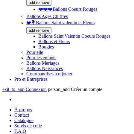
add
remove
❤️❤️❤️Ballons Coeurs Rouges
Ballons Ages Chiffres
❤️💐Ballons Saint valentin et Fleurs
add
remove
Ballons Saint Valentin Coeurs Rouges
Ballons et Fleurs
Bougies
Pour elle
Pour les enfants
Ballons Mariages
Ballons Naissances
Gourmandises à rajouter
Pro et Entreprises
exit_to_app
Connexion
person_add
Créer un compte
À propos
Contact
Catalogue
Suivis de colie
F.A.Q