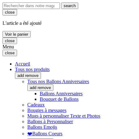
search
close
L'article a été ajouté
Voir le panier
close
Menu
close
Accueil
Tous nos produits
add
remove
Tous nos Ballons Anniversaires
add
remove
Ballons Anniversaires
Bouquet de Ballons
Cadeaux
Bougies à messages
Mugs à personnaliser Texte et Photos
Ballons à Personnaliser
Ballons Emojis
❤️Ballons Coeurs