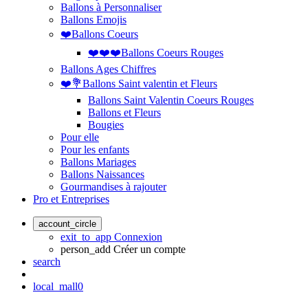
Ballons à Personnaliser
Ballons Emojis
❤️Ballons Coeurs
❤️❤️❤️Ballons Coeurs Rouges
Ballons Ages Chiffres
❤️💐Ballons Saint valentin et Fleurs
Ballons Saint Valentin Coeurs Rouges
Ballons et Fleurs
Bougies
Pour elle
Pour les enfants
Ballons Mariages
Ballons Naissances
Gourmandises à rajouter
Pro et Entreprises
account_circle
exit_to_app
Connexion
person_add
Créer un compte
search
local_mall
0