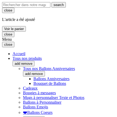
search
close
L'article a été ajouté
Voir le panier
close
Menu
close
Accueil
Tous nos produits
add
remove
Tous nos Ballons Anniversaires
add
remove
Ballons Anniversaires
Bouquet de Ballons
Cadeaux
Bougies à messages
Mugs à personnaliser Texte et Photos
Ballons à Personnaliser
Ballons Emojis
❤️Ballons Coeurs