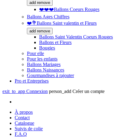
add
remove
❤️❤️❤️Ballons Coeurs Rouges
Ballons Ages Chiffres
❤️💐Ballons Saint valentin et Fleurs
add
remove
Ballons Saint Valentin Coeurs Rouges
Ballons et Fleurs
Bougies
Pour elle
Pour les enfants
Ballons Mariages
Ballons Naissances
Gourmandises à rajouter
Pro et Entreprises
exit_to_app
Connexion
person_add
Créer un compte
À propos
Contact
Catalogue
Suivis de colie
F.A.Q