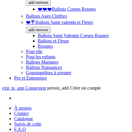
add
remove
❤️❤️❤️Ballons Coeurs Rouges
Ballons Ages Chiffres
❤️💐Ballons Saint valentin et Fleurs
add
remove
Ballons Saint Valentin Coeurs Rouges
Ballons et Fleurs
Bougies
Pour elle
Pour les enfants
Ballons Mariages
Ballons Naissances
Gourmandises à rajouter
Pro et Entreprises
exit_to_app
Connexion
person_add
Créer un compte
À propos
Contact
Catalogue
Suivis de colie
F.A.Q