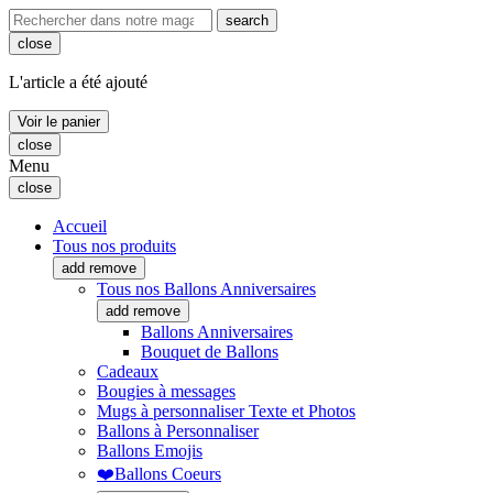
search
close
L'article a été ajouté
Voir le panier
close
Menu
close
Accueil
Tous nos produits
add
remove
Tous nos Ballons Anniversaires
add
remove
Ballons Anniversaires
Bouquet de Ballons
Cadeaux
Bougies à messages
Mugs à personnaliser Texte et Photos
Ballons à Personnaliser
Ballons Emojis
❤️Ballons Coeurs