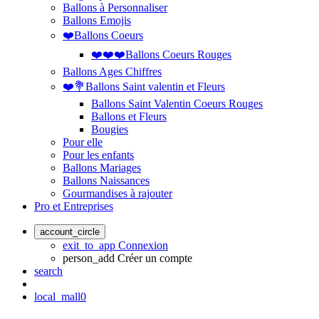
Ballons à Personnaliser
Ballons Emojis
❤️Ballons Coeurs
❤️❤️❤️Ballons Coeurs Rouges
Ballons Ages Chiffres
❤️💐Ballons Saint valentin et Fleurs
Ballons Saint Valentin Coeurs Rouges
Ballons et Fleurs
Bougies
Pour elle
Pour les enfants
Ballons Mariages
Ballons Naissances
Gourmandises à rajouter
Pro et Entreprises
account_circle
exit_to_app
Connexion
person_add
Créer un compte
search
local_mall
0