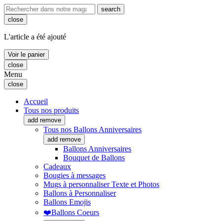
search
close
L'article a été ajouté
Voir le panier
close
Menu
close
Accueil
Tous nos produits
add
remove
Tous nos Ballons Anniversaires
add
remove
Ballons Anniversaires
Bouquet de Ballons
Cadeaux
Bougies à messages
Mugs à personnaliser Texte et Photos
Ballons à Personnaliser
Ballons Emojis
❤️Ballons Coeurs