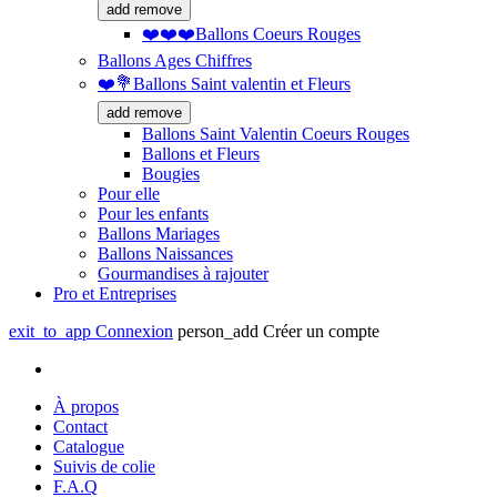
add
remove
❤️❤️❤️Ballons Coeurs Rouges
Ballons Ages Chiffres
❤️💐Ballons Saint valentin et Fleurs
add
remove
Ballons Saint Valentin Coeurs Rouges
Ballons et Fleurs
Bougies
Pour elle
Pour les enfants
Ballons Mariages
Ballons Naissances
Gourmandises à rajouter
Pro et Entreprises
exit_to_app
Connexion
person_add
Créer un compte
À propos
Contact
Catalogue
Suivis de colie
F.A.Q