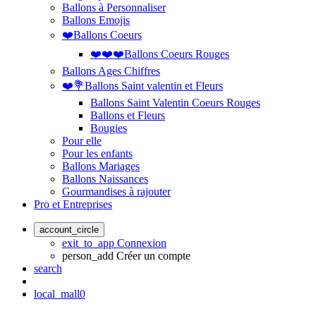
Ballons à Personnaliser
Ballons Emojis
❤️Ballons Coeurs
❤️❤️❤️Ballons Coeurs Rouges
Ballons Ages Chiffres
❤️💐Ballons Saint valentin et Fleurs
Ballons Saint Valentin Coeurs Rouges
Ballons et Fleurs
Bougies
Pour elle
Pour les enfants
Ballons Mariages
Ballons Naissances
Gourmandises à rajouter
Pro et Entreprises
account_circle
exit_to_app
Connexion
person_add
Créer un compte
search
local_mall
0