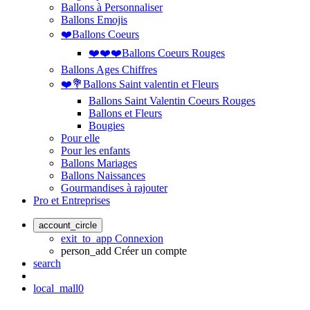
Ballons à Personnaliser
Ballons Emojis
❤️Ballons Coeurs
❤️❤️❤️Ballons Coeurs Rouges
Ballons Ages Chiffres
❤️💐Ballons Saint valentin et Fleurs
Ballons Saint Valentin Coeurs Rouges
Ballons et Fleurs
Bougies
Pour elle
Pour les enfants
Ballons Mariages
Ballons Naissances
Gourmandises à rajouter
Pro et Entreprises
account_circle
exit_to_app
Connexion
person_add
Créer un compte
search
local_mall
0