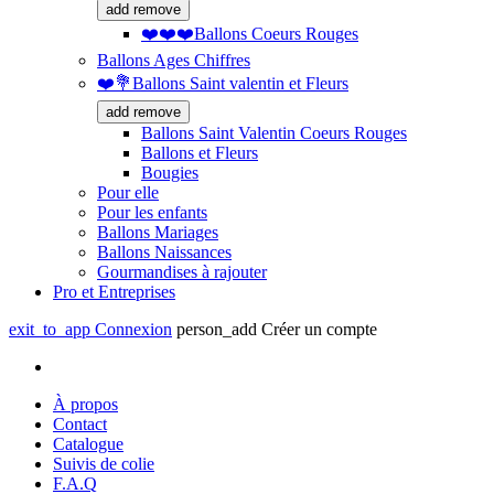
add
remove
❤️❤️❤️Ballons Coeurs Rouges
Ballons Ages Chiffres
❤️💐Ballons Saint valentin et Fleurs
add
remove
Ballons Saint Valentin Coeurs Rouges
Ballons et Fleurs
Bougies
Pour elle
Pour les enfants
Ballons Mariages
Ballons Naissances
Gourmandises à rajouter
Pro et Entreprises
exit_to_app
Connexion
person_add
Créer un compte
À propos
Contact
Catalogue
Suivis de colie
F.A.Q