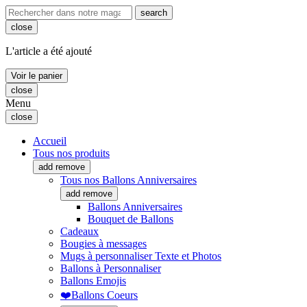
search
close
L'article a été ajouté
Voir le panier
close
Menu
close
Accueil
Tous nos produits
add
remove
Tous nos Ballons Anniversaires
add
remove
Ballons Anniversaires
Bouquet de Ballons
Cadeaux
Bougies à messages
Mugs à personnaliser Texte et Photos
Ballons à Personnaliser
Ballons Emojis
❤️Ballons Coeurs