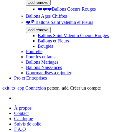
add
remove
❤️❤️❤️Ballons Coeurs Rouges
Ballons Ages Chiffres
❤️💐Ballons Saint valentin et Fleurs
add
remove
Ballons Saint Valentin Coeurs Rouges
Ballons et Fleurs
Bougies
Pour elle
Pour les enfants
Ballons Mariages
Ballons Naissances
Gourmandises à rajouter
Pro et Entreprises
exit_to_app
Connexion
person_add
Créer un compte
À propos
Contact
Catalogue
Suivis de colie
F.A.Q