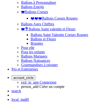
Ballons à Personnaliser
Ballons Emojis
❤️Ballons Coeurs
❤️❤️❤️Ballons Coeurs Rouges
Ballons Ages Chiffres
❤️💐Ballons Saint valentin et Fleurs
Ballons Saint Valentin Coeurs Rouges
Ballons et Fleurs
Bougies
Pour elle
Pour les enfants
Ballons Mariages
Ballons Naissances
Gourmandises à rajouter
Pro et Entreprises
account_circle
exit_to_app
Connexion
person_add
Créer un compte
search
local_mall
0