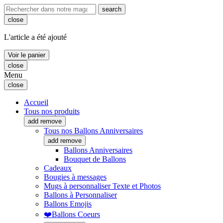
search
close
L'article a été ajouté
Voir le panier
close
Menu
close
Accueil
Tous nos produits
add
remove
Tous nos Ballons Anniversaires
add
remove
Ballons Anniversaires
Bouquet de Ballons
Cadeaux
Bougies à messages
Mugs à personnaliser Texte et Photos
Ballons à Personnaliser
Ballons Emojis
❤️Ballons Coeurs