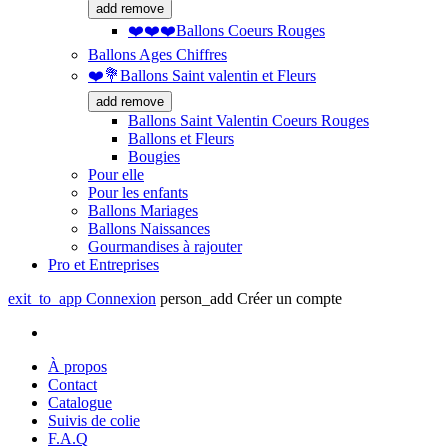
add
remove
❤️❤️❤️Ballons Coeurs Rouges
Ballons Ages Chiffres
❤️💐Ballons Saint valentin et Fleurs
add
remove
Ballons Saint Valentin Coeurs Rouges
Ballons et Fleurs
Bougies
Pour elle
Pour les enfants
Ballons Mariages
Ballons Naissances
Gourmandises à rajouter
Pro et Entreprises
exit_to_app
Connexion
person_add
Créer un compte
À propos
Contact
Catalogue
Suivis de colie
F.A.Q