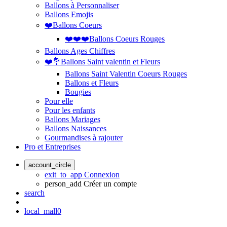
Ballons à Personnaliser
Ballons Emojis
❤️Ballons Coeurs
❤️❤️❤️Ballons Coeurs Rouges
Ballons Ages Chiffres
❤️💐Ballons Saint valentin et Fleurs
Ballons Saint Valentin Coeurs Rouges
Ballons et Fleurs
Bougies
Pour elle
Pour les enfants
Ballons Mariages
Ballons Naissances
Gourmandises à rajouter
Pro et Entreprises
account_circle
exit_to_app
Connexion
person_add
Créer un compte
search
local_mall
0