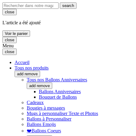
search
close
L'article a été ajouté
Voir le panier
close
Menu
close
Accueil
Tous nos produits
add
remove
Tous nos Ballons Anniversaires
add
remove
Ballons Anniversaires
Bouquet de Ballons
Cadeaux
Bougies à messages
Mugs à personnaliser Texte et Photos
Ballons à Personnaliser
Ballons Emojis
❤️Ballons Coeurs