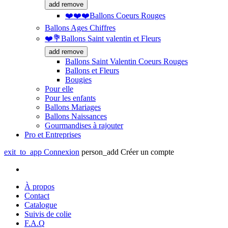
add
remove
❤️❤️❤️Ballons Coeurs Rouges
Ballons Ages Chiffres
❤️💐Ballons Saint valentin et Fleurs
add
remove
Ballons Saint Valentin Coeurs Rouges
Ballons et Fleurs
Bougies
Pour elle
Pour les enfants
Ballons Mariages
Ballons Naissances
Gourmandises à rajouter
Pro et Entreprises
exit_to_app
Connexion
person_add
Créer un compte
À propos
Contact
Catalogue
Suivis de colie
F.A.Q