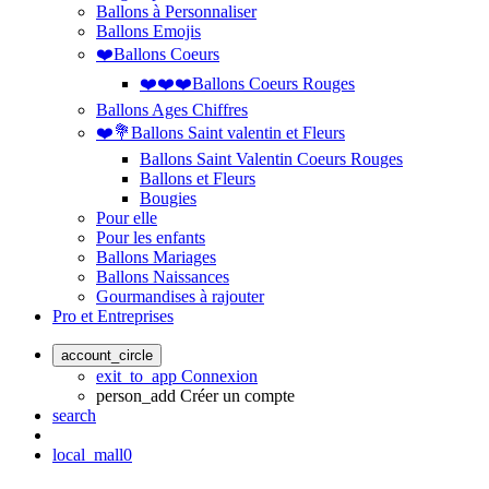
Ballons à Personnaliser
Ballons Emojis
❤️Ballons Coeurs
❤️❤️❤️Ballons Coeurs Rouges
Ballons Ages Chiffres
❤️💐Ballons Saint valentin et Fleurs
Ballons Saint Valentin Coeurs Rouges
Ballons et Fleurs
Bougies
Pour elle
Pour les enfants
Ballons Mariages
Ballons Naissances
Gourmandises à rajouter
Pro et Entreprises
account_circle
exit_to_app
Connexion
person_add
Créer un compte
search
local_mall
0