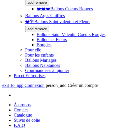
add
remove
❤️❤️❤️Ballons Coeurs Rouges
Ballons Ages Chiffres
❤️💐Ballons Saint valentin et Fleurs
add
remove
Ballons Saint Valentin Coeurs Rouges
Ballons et Fleurs
Bougies
Pour elle
Pour les enfants
Ballons Mariages
Ballons Naissances
Gourmandises à rajouter
Pro et Entreprises
exit_to_app
Connexion
person_add
Créer un compte
À propos
Contact
Catalogue
Suivis de colie
F.A.Q