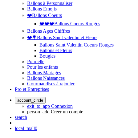
Ballons à Personnaliser
Ballons Emojis
❤️Ballons Coeurs
❤️❤️❤️Ballons Coeurs Rouges
Ballons Ages Chiffres
❤️💐Ballons Saint valentin et Fleurs
Ballons Saint Valentin Coeurs Rouges
Ballons et Fleurs
Bougies
Pour elle
Pour les enfants
Ballons Mariages
Ballons Naissances
Gourmandises à rajouter
Pro et Entreprises
account_circle
exit_to_app
Connexion
person_add
Créer un compte
search
local_mall
0