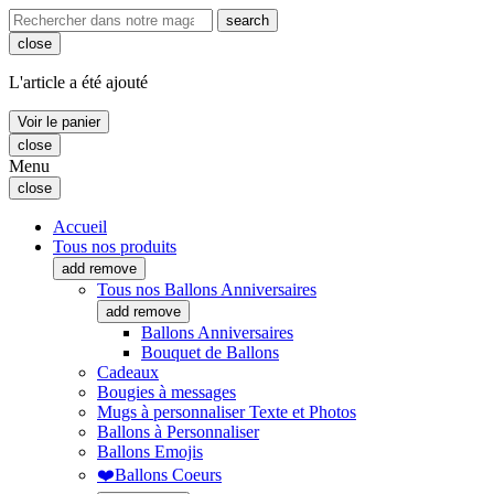
search
close
L'article a été ajouté
Voir le panier
close
Menu
close
Accueil
Tous nos produits
add
remove
Tous nos Ballons Anniversaires
add
remove
Ballons Anniversaires
Bouquet de Ballons
Cadeaux
Bougies à messages
Mugs à personnaliser Texte et Photos
Ballons à Personnaliser
Ballons Emojis
❤️Ballons Coeurs