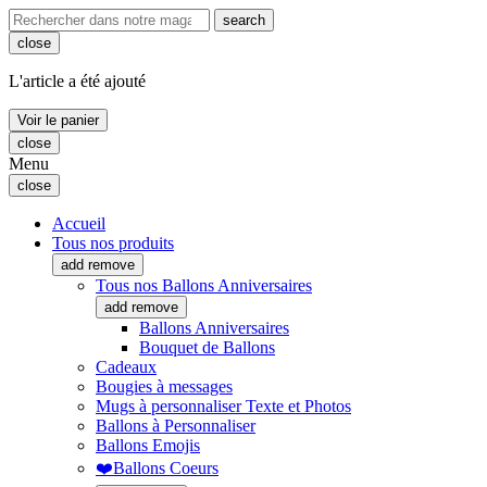
search
close
L'article a été ajouté
Voir le panier
close
Menu
close
Accueil
Tous nos produits
add
remove
Tous nos Ballons Anniversaires
add
remove
Ballons Anniversaires
Bouquet de Ballons
Cadeaux
Bougies à messages
Mugs à personnaliser Texte et Photos
Ballons à Personnaliser
Ballons Emojis
❤️Ballons Coeurs