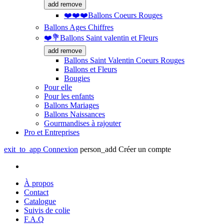
add
remove
❤️❤️❤️Ballons Coeurs Rouges
Ballons Ages Chiffres
❤️💐Ballons Saint valentin et Fleurs
add
remove
Ballons Saint Valentin Coeurs Rouges
Ballons et Fleurs
Bougies
Pour elle
Pour les enfants
Ballons Mariages
Ballons Naissances
Gourmandises à rajouter
Pro et Entreprises
exit_to_app
Connexion
person_add
Créer un compte
À propos
Contact
Catalogue
Suivis de colie
F.A.Q