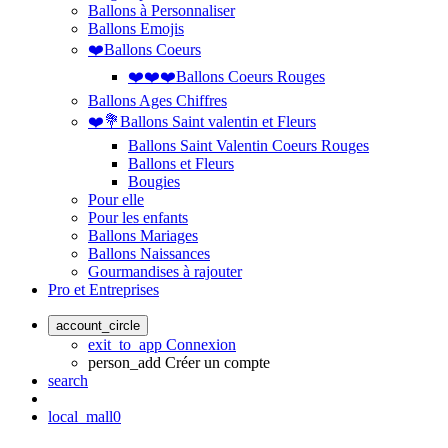
Ballons à Personnaliser
Ballons Emojis
❤️Ballons Coeurs
❤️❤️❤️Ballons Coeurs Rouges
Ballons Ages Chiffres
❤️💐Ballons Saint valentin et Fleurs
Ballons Saint Valentin Coeurs Rouges
Ballons et Fleurs
Bougies
Pour elle
Pour les enfants
Ballons Mariages
Ballons Naissances
Gourmandises à rajouter
Pro et Entreprises
account_circle
exit_to_app
Connexion
person_add
Créer un compte
search
local_mall
0