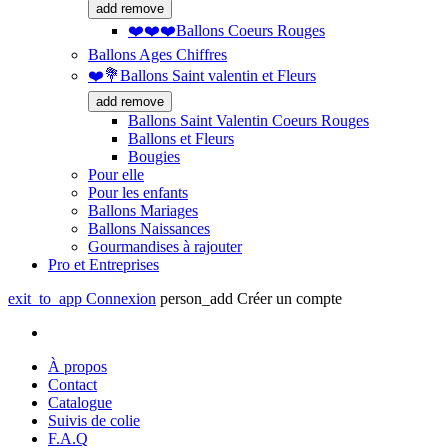
add
remove
❤️❤️❤️Ballons Coeurs Rouges
Ballons Ages Chiffres
❤️💐Ballons Saint valentin et Fleurs
add
remove
Ballons Saint Valentin Coeurs Rouges
Ballons et Fleurs
Bougies
Pour elle
Pour les enfants
Ballons Mariages
Ballons Naissances
Gourmandises à rajouter
Pro et Entreprises
exit_to_app
Connexion
person_add
Créer un compte
À propos
Contact
Catalogue
Suivis de colie
F.A.Q