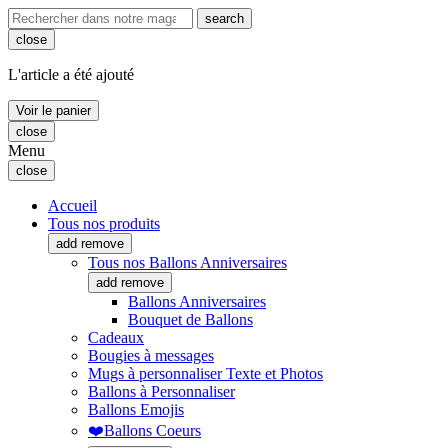
search
close
L'article a été ajouté
Voir le panier
close
Menu
close
Accueil
Tous nos produits
add
remove
Tous nos Ballons Anniversaires
add
remove
Ballons Anniversaires
Bouquet de Ballons
Cadeaux
Bougies à messages
Mugs à personnaliser Texte et Photos
Ballons à Personnaliser
Ballons Emojis
❤️Ballons Coeurs