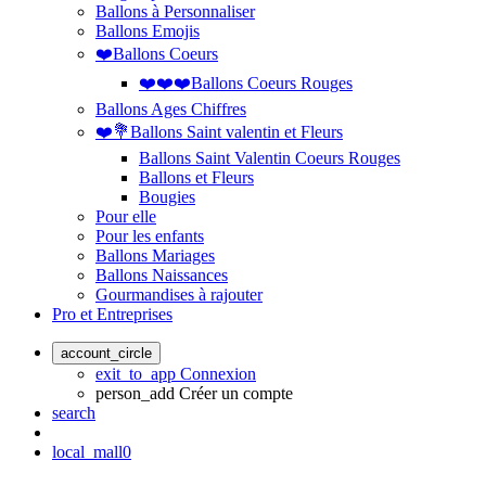
Ballons à Personnaliser
Ballons Emojis
❤️Ballons Coeurs
❤️❤️❤️Ballons Coeurs Rouges
Ballons Ages Chiffres
❤️💐Ballons Saint valentin et Fleurs
Ballons Saint Valentin Coeurs Rouges
Ballons et Fleurs
Bougies
Pour elle
Pour les enfants
Ballons Mariages
Ballons Naissances
Gourmandises à rajouter
Pro et Entreprises
account_circle
exit_to_app
Connexion
person_add
Créer un compte
search
local_mall
0