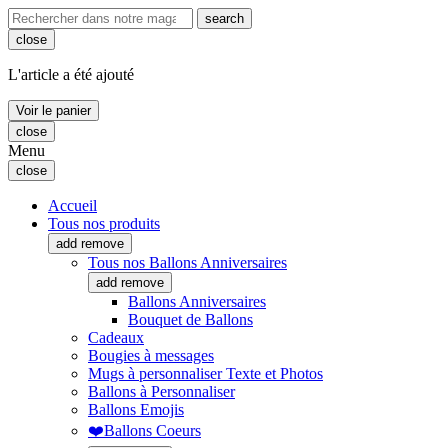
search
close
L'article a été ajouté
Voir le panier
close
Menu
close
Accueil
Tous nos produits
add
remove
Tous nos Ballons Anniversaires
add
remove
Ballons Anniversaires
Bouquet de Ballons
Cadeaux
Bougies à messages
Mugs à personnaliser Texte et Photos
Ballons à Personnaliser
Ballons Emojis
❤️Ballons Coeurs