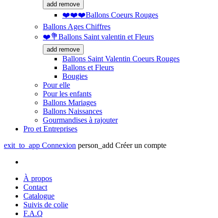
add
remove
❤️❤️❤️Ballons Coeurs Rouges
Ballons Ages Chiffres
❤️💐Ballons Saint valentin et Fleurs
add
remove
Ballons Saint Valentin Coeurs Rouges
Ballons et Fleurs
Bougies
Pour elle
Pour les enfants
Ballons Mariages
Ballons Naissances
Gourmandises à rajouter
Pro et Entreprises
exit_to_app
Connexion
person_add
Créer un compte
À propos
Contact
Catalogue
Suivis de colie
F.A.Q