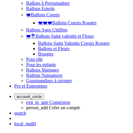
Ballons à Personnaliser
Ballons Emojis
❤️Ballons Coeurs
❤️❤️❤️Ballons Coeurs Rouges
Ballons Ages Chiffres
❤️💐Ballons Saint valentin et Fleurs
Ballons Saint Valentin Coeurs Rouges
Ballons et Fleurs
Bougies
Pour elle
Pour les enfants
Ballons Mariages
Ballons Naissances
Gourmandises à rajouter
Pro et Entreprises
account_circle
exit_to_app
Connexion
person_add
Créer un compte
search
local_mall
0