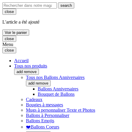
search
close
L'article a été ajouté
Voir le panier
close
Menu
close
Accueil
Tous nos produits
add
remove
Tous nos Ballons Anniversaires
add
remove
Ballons Anniversaires
Bouquet de Ballons
Cadeaux
Bougies à messages
Mugs à personnaliser Texte et Photos
Ballons à Personnaliser
Ballons Emojis
❤️Ballons Coeurs