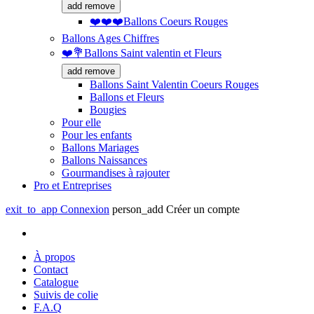
add
remove
❤️❤️❤️Ballons Coeurs Rouges
Ballons Ages Chiffres
❤️💐Ballons Saint valentin et Fleurs
add
remove
Ballons Saint Valentin Coeurs Rouges
Ballons et Fleurs
Bougies
Pour elle
Pour les enfants
Ballons Mariages
Ballons Naissances
Gourmandises à rajouter
Pro et Entreprises
exit_to_app
Connexion
person_add
Créer un compte
À propos
Contact
Catalogue
Suivis de colie
F.A.Q