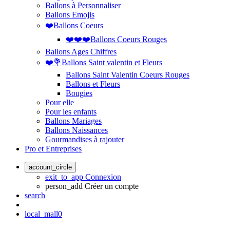
Ballons à Personnaliser
Ballons Emojis
❤️Ballons Coeurs
❤️❤️❤️Ballons Coeurs Rouges
Ballons Ages Chiffres
❤️💐Ballons Saint valentin et Fleurs
Ballons Saint Valentin Coeurs Rouges
Ballons et Fleurs
Bougies
Pour elle
Pour les enfants
Ballons Mariages
Ballons Naissances
Gourmandises à rajouter
Pro et Entreprises
account_circle
exit_to_app
Connexion
person_add
Créer un compte
search
local_mall
0