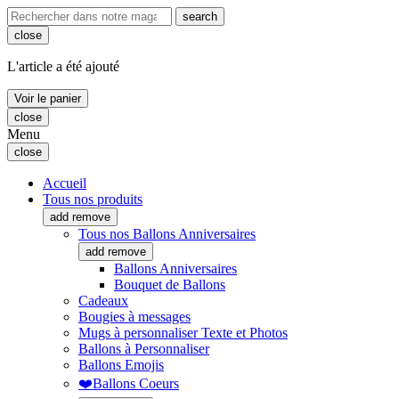
search
close
L'article a été ajouté
Voir le panier
close
Menu
close
Accueil
Tous nos produits
add
remove
Tous nos Ballons Anniversaires
add
remove
Ballons Anniversaires
Bouquet de Ballons
Cadeaux
Bougies à messages
Mugs à personnaliser Texte et Photos
Ballons à Personnaliser
Ballons Emojis
❤️Ballons Coeurs