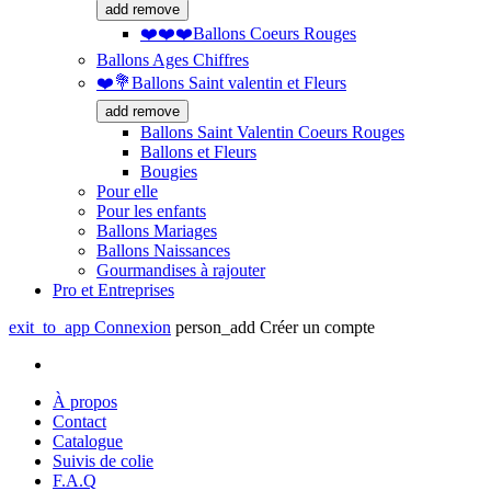
add
remove
❤️❤️❤️Ballons Coeurs Rouges
Ballons Ages Chiffres
❤️💐Ballons Saint valentin et Fleurs
add
remove
Ballons Saint Valentin Coeurs Rouges
Ballons et Fleurs
Bougies
Pour elle
Pour les enfants
Ballons Mariages
Ballons Naissances
Gourmandises à rajouter
Pro et Entreprises
exit_to_app
Connexion
person_add
Créer un compte
À propos
Contact
Catalogue
Suivis de colie
F.A.Q