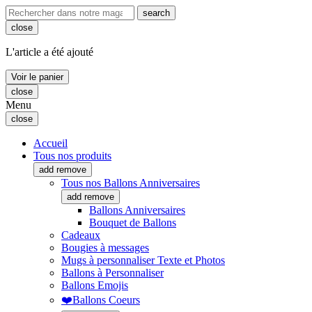
search
close
L'article a été ajouté
Voir le panier
close
Menu
close
Accueil
Tous nos produits
add
remove
Tous nos Ballons Anniversaires
add
remove
Ballons Anniversaires
Bouquet de Ballons
Cadeaux
Bougies à messages
Mugs à personnaliser Texte et Photos
Ballons à Personnaliser
Ballons Emojis
❤️Ballons Coeurs