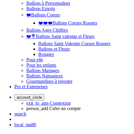
Ballons à Personnaliser
Ballons Emojis
❤️Ballons Coeurs
❤️❤️❤️Ballons Coeurs Rouges
Ballons Ages Chiffres
❤️💐Ballons Saint valentin et Fleurs
Ballons Saint Valentin Coeurs Rouges
Ballons et Fleurs
Bougies
Pour elle
Pour les enfants
Ballons Mariages
Ballons Naissances
Gourmandises à rajouter
Pro et Entreprises
account_circle
exit_to_app
Connexion
person_add
Créer un compte
search
local_mall
0