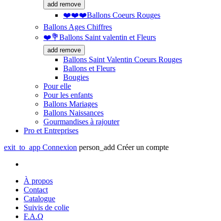
add
remove
❤️❤️❤️Ballons Coeurs Rouges
Ballons Ages Chiffres
❤️💐Ballons Saint valentin et Fleurs
add
remove
Ballons Saint Valentin Coeurs Rouges
Ballons et Fleurs
Bougies
Pour elle
Pour les enfants
Ballons Mariages
Ballons Naissances
Gourmandises à rajouter
Pro et Entreprises
exit_to_app
Connexion
person_add
Créer un compte
À propos
Contact
Catalogue
Suivis de colie
F.A.Q