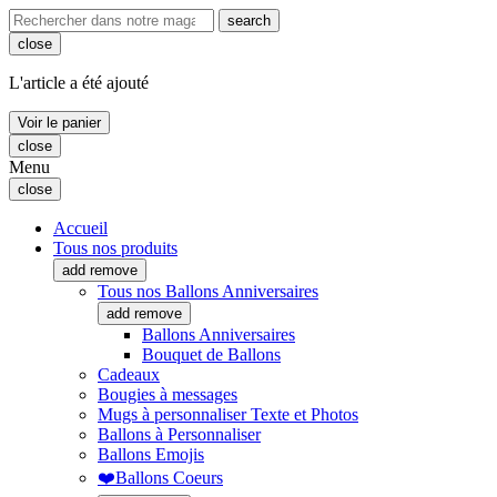
search
close
L'article a été ajouté
Voir le panier
close
Menu
close
Accueil
Tous nos produits
add
remove
Tous nos Ballons Anniversaires
add
remove
Ballons Anniversaires
Bouquet de Ballons
Cadeaux
Bougies à messages
Mugs à personnaliser Texte et Photos
Ballons à Personnaliser
Ballons Emojis
❤️Ballons Coeurs