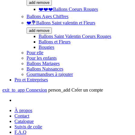
add
remove
❤️❤️❤️Ballons Coeurs Rouges
Ballons Ages Chiffres
❤️💐Ballons Saint valentin et Fleurs
add
remove
Ballons Saint Valentin Coeurs Rouges
Ballons et Fleurs
Bougies
Pour elle
Pour les enfants
Ballons Mariages
Ballons Naissances
Gourmandises à rajouter
Pro et Entreprises
exit_to_app
Connexion
person_add
Créer un compte
À propos
Contact
Catalogue
Suivis de colie
F.A.Q