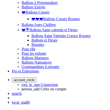
Ballons à Personnaliser
Ballons Emojis
❤️Ballons Coeurs
❤️❤️❤️Ballons Coeurs Rouges
Ballons Ages Chiffres
❤️💐Ballons Saint valentin et Fleurs
Ballons Saint Valentin Coeurs Rouges
Ballons et Fleurs
Bougies
Pour elle
Pour les enfants
Ballons Mariages
Ballons Naissances
Gourmandises à rajouter
Pro et Entreprises
account_circle
exit_to_app
Connexion
person_add
Créer un compte
search
local_mall
0