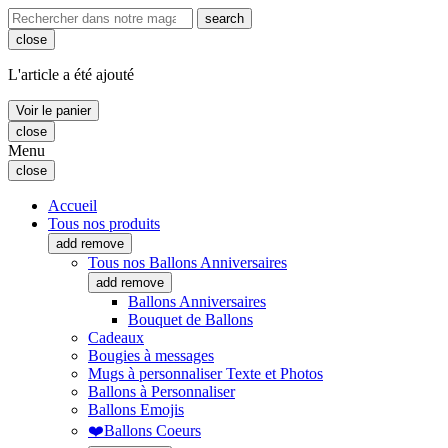
search
close
L'article a été ajouté
Voir le panier
close
Menu
close
Accueil
Tous nos produits
add
remove
Tous nos Ballons Anniversaires
add
remove
Ballons Anniversaires
Bouquet de Ballons
Cadeaux
Bougies à messages
Mugs à personnaliser Texte et Photos
Ballons à Personnaliser
Ballons Emojis
❤️Ballons Coeurs