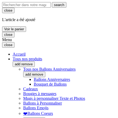
search
close
L'article a été ajouté
Voir le panier
close
Menu
close
Accueil
Tous nos produits
add
remove
Tous nos Ballons Anniversaires
add
remove
Ballons Anniversaires
Bouquet de Ballons
Cadeaux
Bougies à messages
Mugs à personnaliser Texte et Photos
Ballons à Personnaliser
Ballons Emojis
❤️Ballons Coeurs