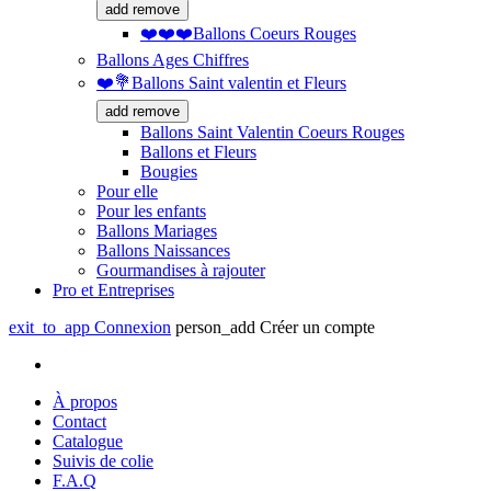
add
remove
❤️❤️❤️Ballons Coeurs Rouges
Ballons Ages Chiffres
❤️💐Ballons Saint valentin et Fleurs
add
remove
Ballons Saint Valentin Coeurs Rouges
Ballons et Fleurs
Bougies
Pour elle
Pour les enfants
Ballons Mariages
Ballons Naissances
Gourmandises à rajouter
Pro et Entreprises
exit_to_app
Connexion
person_add
Créer un compte
À propos
Contact
Catalogue
Suivis de colie
F.A.Q