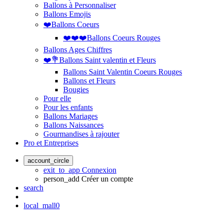
Ballons à Personnaliser
Ballons Emojis
❤️Ballons Coeurs
❤️❤️❤️Ballons Coeurs Rouges
Ballons Ages Chiffres
❤️💐Ballons Saint valentin et Fleurs
Ballons Saint Valentin Coeurs Rouges
Ballons et Fleurs
Bougies
Pour elle
Pour les enfants
Ballons Mariages
Ballons Naissances
Gourmandises à rajouter
Pro et Entreprises
account_circle
exit_to_app
Connexion
person_add
Créer un compte
search
local_mall
0