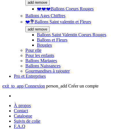
add
remove
❤️❤️❤️Ballons Coeurs Rouges
Ballons Ages Chiffres
❤️💐Ballons Saint valentin et Fleurs
add
remove
Ballons Saint Valentin Coeurs Rouges
Ballons et Fleurs
Bougies
Pour elle
Pour les enfants
Ballons Mariages
Ballons Naissances
Gourmandises à rajouter
Pro et Entreprises
exit_to_app
Connexion
person_add
Créer un compte
À propos
Contact
Catalogue
Suivis de colie
F.A.Q