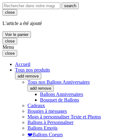
search
close
L'article a été ajouté
Voir le panier
close
Menu
close
Accueil
Tous nos produits
add
remove
Tous nos Ballons Anniversaires
add
remove
Ballons Anniversaires
Bouquet de Ballons
Cadeaux
Bougies à messages
Mugs à personnaliser Texte et Photos
Ballons à Personnaliser
Ballons Emojis
❤️Ballons Coeurs