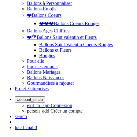
Ballons à Personnaliser
Ballons Emojis
❤️Ballons Coeurs
❤️❤️❤️Ballons Coeurs Rouges
Ballons Ages Chiffres
❤️💐Ballons Saint valentin et Fleurs
Ballons Saint Valentin Coeurs Rouges
Ballons et Fleurs
Bougies
Pour elle
Pour les enfants
Ballons Mariages
Ballons Naissances
Gourmandises à rajouter
Pro et Entreprises
account_circle
exit_to_app
Connexion
person_add
Créer un compte
search
local_mall
0