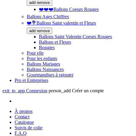
add
remove
❤️❤️❤️Ballons Coeurs Rouges
Ballons Ages Chiffres
❤️💐Ballons Saint valentin et Fleurs
add
remove
Ballons Saint Valentin Coeurs Rouges
Ballons et Fleurs
Bougies
Pour elle
Pour les enfants
Ballons Mariages
Ballons Naissances
Gourmandises à rajouter
Pro et Entreprises
exit_to_app
Connexion
person_add
Créer un compte
À propos
Contact
Catalogue
Suivis de colie
F.A.Q