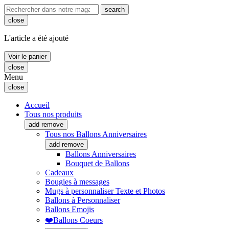
search
close
L'article a été ajouté
Voir le panier
close
Menu
close
Accueil
Tous nos produits
add
remove
Tous nos Ballons Anniversaires
add
remove
Ballons Anniversaires
Bouquet de Ballons
Cadeaux
Bougies à messages
Mugs à personnaliser Texte et Photos
Ballons à Personnaliser
Ballons Emojis
❤️Ballons Coeurs