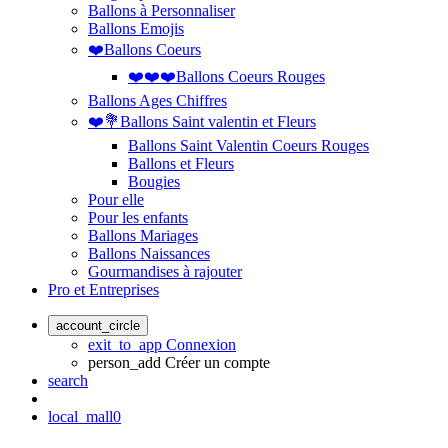
Ballons à Personnaliser
Ballons Emojis
❤️Ballons Coeurs
❤️❤️❤️Ballons Coeurs Rouges
Ballons Ages Chiffres
❤️💐Ballons Saint valentin et Fleurs
Ballons Saint Valentin Coeurs Rouges
Ballons et Fleurs
Bougies
Pour elle
Pour les enfants
Ballons Mariages
Ballons Naissances
Gourmandises à rajouter
Pro et Entreprises
account_circle
exit_to_app
Connexion
person_add
Créer un compte
search
local_mall
0