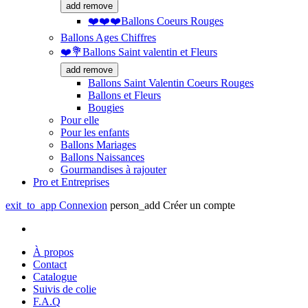
add
remove
❤️❤️❤️Ballons Coeurs Rouges
Ballons Ages Chiffres
❤️💐Ballons Saint valentin et Fleurs
add
remove
Ballons Saint Valentin Coeurs Rouges
Ballons et Fleurs
Bougies
Pour elle
Pour les enfants
Ballons Mariages
Ballons Naissances
Gourmandises à rajouter
Pro et Entreprises
exit_to_app
Connexion
person_add
Créer un compte
À propos
Contact
Catalogue
Suivis de colie
F.A.Q