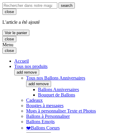
search
close
L'article a été ajouté
Voir le panier
close
Menu
close
Accueil
Tous nos produits
add
remove
Tous nos Ballons Anniversaires
add
remove
Ballons Anniversaires
Bouquet de Ballons
Cadeaux
Bougies à messages
Mugs à personnaliser Texte et Photos
Ballons à Personnaliser
Ballons Emojis
❤️Ballons Coeurs