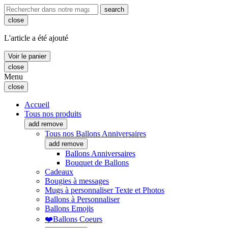
search
close
L'article a été ajouté
Voir le panier
close
Menu
close
Accueil
Tous nos produits
add
remove
Tous nos Ballons Anniversaires
add
remove
Ballons Anniversaires
Bouquet de Ballons
Cadeaux
Bougies à messages
Mugs à personnaliser Texte et Photos
Ballons à Personnaliser
Ballons Emojis
❤️Ballons Coeurs