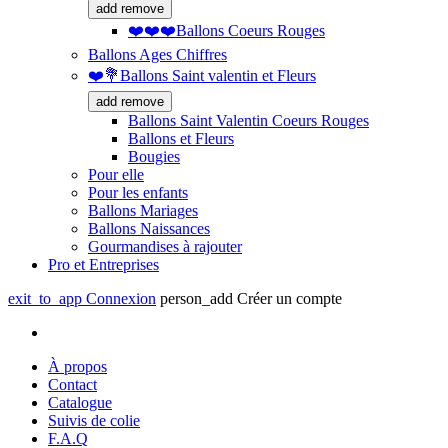
add
remove
❤️❤️❤️Ballons Coeurs Rouges
Ballons Ages Chiffres
❤️💐Ballons Saint valentin et Fleurs
add
remove
Ballons Saint Valentin Coeurs Rouges
Ballons et Fleurs
Bougies
Pour elle
Pour les enfants
Ballons Mariages
Ballons Naissances
Gourmandises à rajouter
Pro et Entreprises
exit_to_app
Connexion
person_add
Créer un compte
À propos
Contact
Catalogue
Suivis de colie
F.A.Q