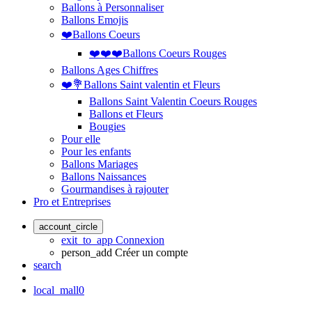
Ballons à Personnaliser
Ballons Emojis
❤️Ballons Coeurs
❤️❤️❤️Ballons Coeurs Rouges
Ballons Ages Chiffres
❤️💐Ballons Saint valentin et Fleurs
Ballons Saint Valentin Coeurs Rouges
Ballons et Fleurs
Bougies
Pour elle
Pour les enfants
Ballons Mariages
Ballons Naissances
Gourmandises à rajouter
Pro et Entreprises
account_circle
exit_to_app
Connexion
person_add
Créer un compte
search
local_mall
0