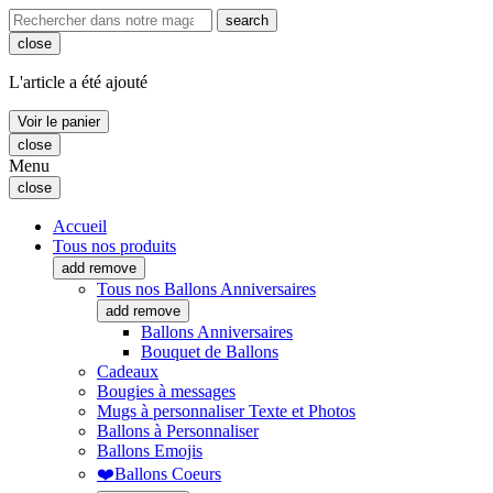
search
close
L'article a été ajouté
Voir le panier
close
Menu
close
Accueil
Tous nos produits
add
remove
Tous nos Ballons Anniversaires
add
remove
Ballons Anniversaires
Bouquet de Ballons
Cadeaux
Bougies à messages
Mugs à personnaliser Texte et Photos
Ballons à Personnaliser
Ballons Emojis
❤️Ballons Coeurs