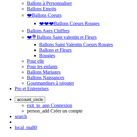
Ballons à Personnaliser
Ballons Emojis
❤️Ballons Coeurs
❤️❤️❤️Ballons Coeurs Rouges
Ballons Ages Chiffres
❤️💐Ballons Saint valentin et Fleurs
Ballons Saint Valentin Coeurs Rouges
Ballons et Fleurs
Bougies
Pour elle
Pour les enfants
Ballons Mariages
Ballons Naissances
Gourmandises à rajouter
Pro et Entreprises
account_circle
exit_to_app
Connexion
person_add
Créer un compte
search
local_mall
0