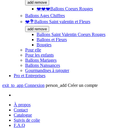
add
remove
❤️❤️❤️Ballons Coeurs Rouges
Ballons Ages Chiffres
❤️💐Ballons Saint valentin et Fleurs
add
remove
Ballons Saint Valentin Coeurs Rouges
Ballons et Fleurs
Bougies
Pour elle
Pour les enfants
Ballons Mariages
Ballons Naissances
Gourmandises à rajouter
Pro et Entreprises
exit_to_app
Connexion
person_add
Créer un compte
À propos
Contact
Catalogue
Suivis de colie
F.A.Q