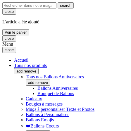
search
close
L'article a été ajouté
Voir le panier
close
Menu
close
Accueil
Tous nos produits
add
remove
Tous nos Ballons Anniversaires
add
remove
Ballons Anniversaires
Bouquet de Ballons
Cadeaux
Bougies à messages
Mugs à personnaliser Texte et Photos
Ballons à Personnaliser
Ballons Emojis
❤️Ballons Coeurs