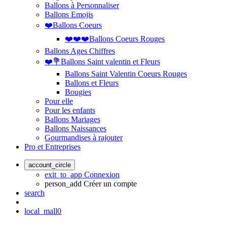
Ballons à Personnaliser
Ballons Emojis
❤️Ballons Coeurs
❤️❤️❤️Ballons Coeurs Rouges
Ballons Ages Chiffres
❤️💐Ballons Saint valentin et Fleurs
Ballons Saint Valentin Coeurs Rouges
Ballons et Fleurs
Bougies
Pour elle
Pour les enfants
Ballons Mariages
Ballons Naissances
Gourmandises à rajouter
Pro et Entreprises
account_circle
exit_to_app
Connexion
person_add
Créer un compte
search
local_mall
0