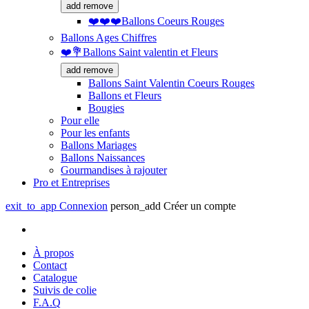
add
remove
❤️❤️❤️Ballons Coeurs Rouges
Ballons Ages Chiffres
❤️💐Ballons Saint valentin et Fleurs
add
remove
Ballons Saint Valentin Coeurs Rouges
Ballons et Fleurs
Bougies
Pour elle
Pour les enfants
Ballons Mariages
Ballons Naissances
Gourmandises à rajouter
Pro et Entreprises
exit_to_app
Connexion
person_add
Créer un compte
À propos
Contact
Catalogue
Suivis de colie
F.A.Q