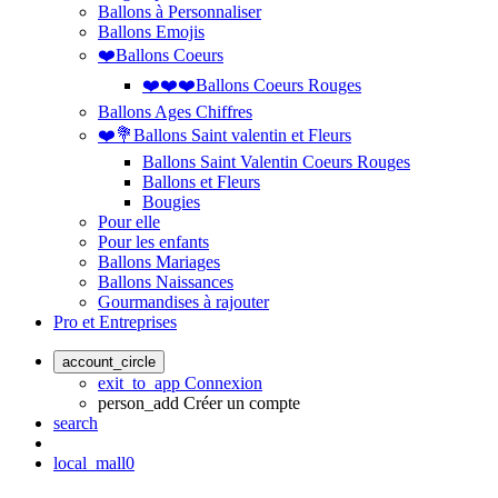
Ballons à Personnaliser
Ballons Emojis
❤️Ballons Coeurs
❤️❤️❤️Ballons Coeurs Rouges
Ballons Ages Chiffres
❤️💐Ballons Saint valentin et Fleurs
Ballons Saint Valentin Coeurs Rouges
Ballons et Fleurs
Bougies
Pour elle
Pour les enfants
Ballons Mariages
Ballons Naissances
Gourmandises à rajouter
Pro et Entreprises
account_circle
exit_to_app
Connexion
person_add
Créer un compte
search
local_mall
0