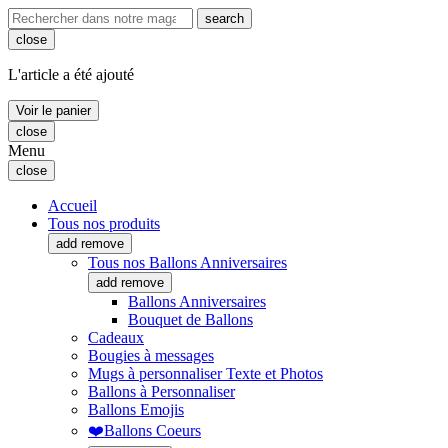
search
close
L'article a été ajouté
Voir le panier
close
Menu
close
Accueil
Tous nos produits
add
remove
Tous nos Ballons Anniversaires
add
remove
Ballons Anniversaires
Bouquet de Ballons
Cadeaux
Bougies à messages
Mugs à personnaliser Texte et Photos
Ballons à Personnaliser
Ballons Emojis
❤️Ballons Coeurs