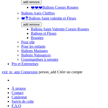
add
remove
❤️❤️❤️Ballons Coeurs Rouges
Ballons Ages Chiffres
❤️💐Ballons Saint valentin et Fleurs
add
remove
Ballons Saint Valentin Coeurs Rouges
Ballons et Fleurs
Bougies
Pour elle
Pour les enfants
Ballons Mariages
Ballons Naissances
Gourmandises à rajouter
Pro et Entreprises
exit_to_app
Connexion
person_add
Créer un compte
À propos
Contact
Catalogue
Suivis de colie
F.A.Q