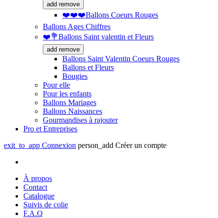
add
remove
❤️❤️❤️Ballons Coeurs Rouges
Ballons Ages Chiffres
❤️💐Ballons Saint valentin et Fleurs
add
remove
Ballons Saint Valentin Coeurs Rouges
Ballons et Fleurs
Bougies
Pour elle
Pour les enfants
Ballons Mariages
Ballons Naissances
Gourmandises à rajouter
Pro et Entreprises
exit_to_app
Connexion
person_add
Créer un compte
À propos
Contact
Catalogue
Suivis de colie
F.A.Q