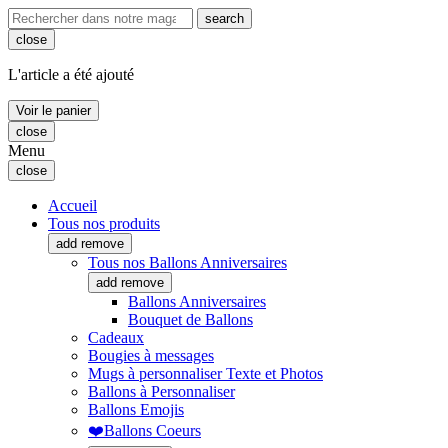
search
close
L'article a été ajouté
Voir le panier
close
Menu
close
Accueil
Tous nos produits
add
remove
Tous nos Ballons Anniversaires
add
remove
Ballons Anniversaires
Bouquet de Ballons
Cadeaux
Bougies à messages
Mugs à personnaliser Texte et Photos
Ballons à Personnaliser
Ballons Emojis
❤️Ballons Coeurs