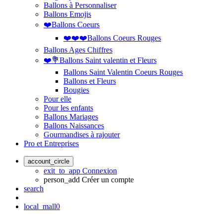
Ballons à Personnaliser
Ballons Emojis
❤️Ballons Coeurs
❤️❤️❤️Ballons Coeurs Rouges
Ballons Ages Chiffres
❤️💐Ballons Saint valentin et Fleurs
Ballons Saint Valentin Coeurs Rouges
Ballons et Fleurs
Bougies
Pour elle
Pour les enfants
Ballons Mariages
Ballons Naissances
Gourmandises à rajouter
Pro et Entreprises
account_circle
exit_to_app
Connexion
person_add
Créer un compte
search
local_mall
0