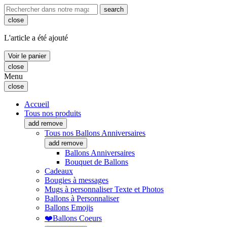
search
close
L'article a été ajouté
Voir le panier
close
Menu
close
Accueil
Tous nos produits
add
remove
Tous nos Ballons Anniversaires
add
remove
Ballons Anniversaires
Bouquet de Ballons
Cadeaux
Bougies à messages
Mugs à personnaliser Texte et Photos
Ballons à Personnaliser
Ballons Emojis
❤️Ballons Coeurs