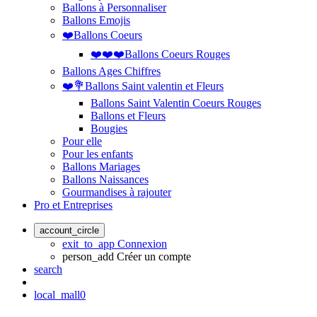
Ballons à Personnaliser
Ballons Emojis
❤️Ballons Coeurs
❤️❤️❤️Ballons Coeurs Rouges
Ballons Ages Chiffres
❤️💐Ballons Saint valentin et Fleurs
Ballons Saint Valentin Coeurs Rouges
Ballons et Fleurs
Bougies
Pour elle
Pour les enfants
Ballons Mariages
Ballons Naissances
Gourmandises à rajouter
Pro et Entreprises
account_circle
exit_to_app
Connexion
person_add
Créer un compte
search
local_mall
0