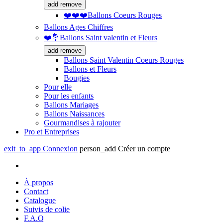
add
remove
❤️❤️❤️Ballons Coeurs Rouges
Ballons Ages Chiffres
❤️💐Ballons Saint valentin et Fleurs
add
remove
Ballons Saint Valentin Coeurs Rouges
Ballons et Fleurs
Bougies
Pour elle
Pour les enfants
Ballons Mariages
Ballons Naissances
Gourmandises à rajouter
Pro et Entreprises
exit_to_app
Connexion
person_add
Créer un compte
À propos
Contact
Catalogue
Suivis de colie
F.A.Q