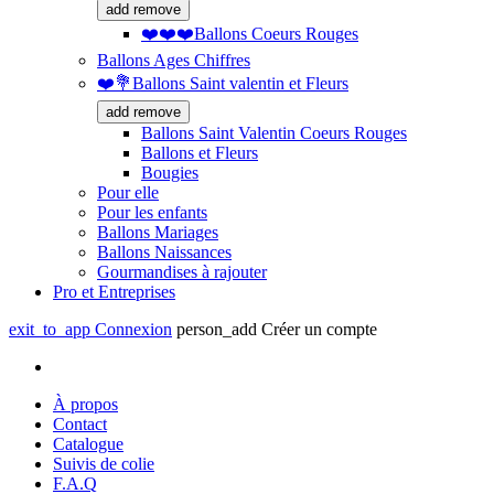
add
remove
❤️❤️❤️Ballons Coeurs Rouges
Ballons Ages Chiffres
❤️💐Ballons Saint valentin et Fleurs
add
remove
Ballons Saint Valentin Coeurs Rouges
Ballons et Fleurs
Bougies
Pour elle
Pour les enfants
Ballons Mariages
Ballons Naissances
Gourmandises à rajouter
Pro et Entreprises
exit_to_app
Connexion
person_add
Créer un compte
À propos
Contact
Catalogue
Suivis de colie
F.A.Q