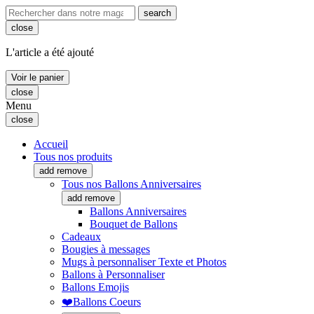
search
close
L'article a été ajouté
Voir le panier
close
Menu
close
Accueil
Tous nos produits
add
remove
Tous nos Ballons Anniversaires
add
remove
Ballons Anniversaires
Bouquet de Ballons
Cadeaux
Bougies à messages
Mugs à personnaliser Texte et Photos
Ballons à Personnaliser
Ballons Emojis
❤️Ballons Coeurs