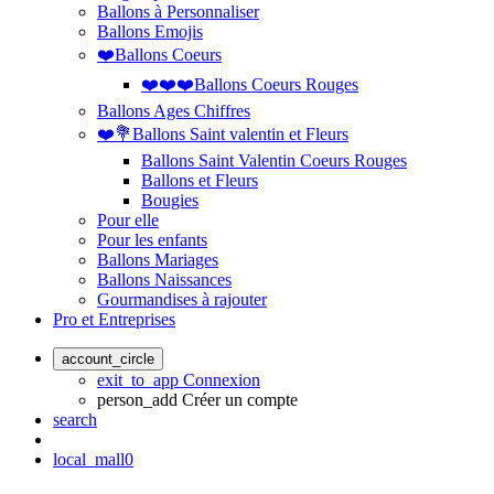
Ballons à Personnaliser
Ballons Emojis
❤️Ballons Coeurs
❤️❤️❤️Ballons Coeurs Rouges
Ballons Ages Chiffres
❤️💐Ballons Saint valentin et Fleurs
Ballons Saint Valentin Coeurs Rouges
Ballons et Fleurs
Bougies
Pour elle
Pour les enfants
Ballons Mariages
Ballons Naissances
Gourmandises à rajouter
Pro et Entreprises
account_circle
exit_to_app
Connexion
person_add
Créer un compte
search
local_mall
0