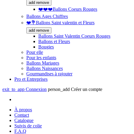
add
remove
❤️❤️❤️Ballons Coeurs Rouges
Ballons Ages Chiffres
❤️💐Ballons Saint valentin et Fleurs
add
remove
Ballons Saint Valentin Coeurs Rouges
Ballons et Fleurs
Bougies
Pour elle
Pour les enfants
Ballons Mariages
Ballons Naissances
Gourmandises à rajouter
Pro et Entreprises
exit_to_app
Connexion
person_add
Créer un compte
À propos
Contact
Catalogue
Suivis de colie
F.A.Q