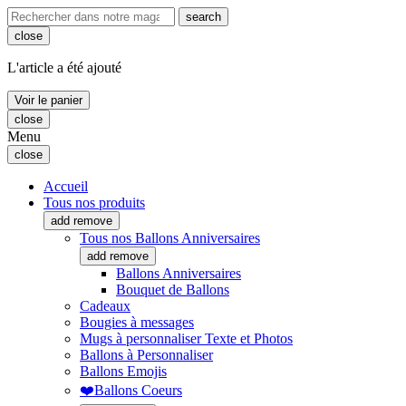
search
close
L'article a été ajouté
Voir le panier
close
Menu
close
Accueil
Tous nos produits
add
remove
Tous nos Ballons Anniversaires
add
remove
Ballons Anniversaires
Bouquet de Ballons
Cadeaux
Bougies à messages
Mugs à personnaliser Texte et Photos
Ballons à Personnaliser
Ballons Emojis
❤️Ballons Coeurs