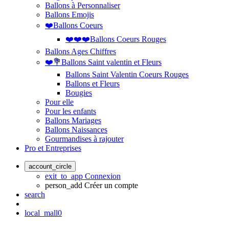
Ballons à Personnaliser
Ballons Emojis
❤️Ballons Coeurs
❤️❤️❤️Ballons Coeurs Rouges
Ballons Ages Chiffres
❤️💐Ballons Saint valentin et Fleurs
Ballons Saint Valentin Coeurs Rouges
Ballons et Fleurs
Bougies
Pour elle
Pour les enfants
Ballons Mariages
Ballons Naissances
Gourmandises à rajouter
Pro et Entreprises
account_circle
exit_to_app
Connexion
person_add
Créer un compte
search
local_mall
0