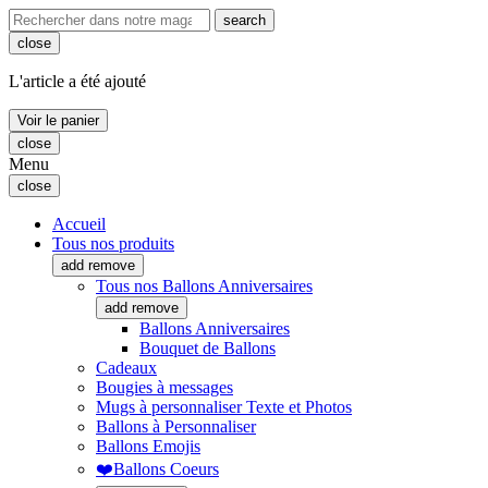
search
close
L'article a été ajouté
Voir le panier
close
Menu
close
Accueil
Tous nos produits
add
remove
Tous nos Ballons Anniversaires
add
remove
Ballons Anniversaires
Bouquet de Ballons
Cadeaux
Bougies à messages
Mugs à personnaliser Texte et Photos
Ballons à Personnaliser
Ballons Emojis
❤️Ballons Coeurs