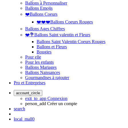
Ballons à Personnaliser
Ballons Emojis
❤️Ballons Coeurs
❤️❤️❤️Ballons Coeurs Rouges
Ballons Ages Chiffres
❤️💐Ballons Saint valentin et Fleurs
Ballons Saint Valentin Coeurs Rouges
Ballons et Fleurs
Bougies
Pour elle
Pour les enfants
Ballons Mariages
Ballons Naissances
Gourmandises à rajouter
Pro et Entreprises
account_circle
exit_to_app
Connexion
person_add
Créer un compte
search
local_mall
0