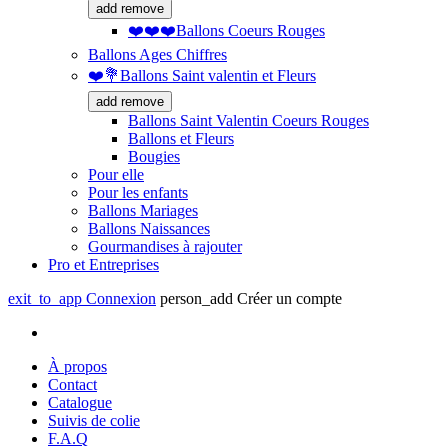
add
remove
❤️❤️❤️Ballons Coeurs Rouges
Ballons Ages Chiffres
❤️💐Ballons Saint valentin et Fleurs
add
remove
Ballons Saint Valentin Coeurs Rouges
Ballons et Fleurs
Bougies
Pour elle
Pour les enfants
Ballons Mariages
Ballons Naissances
Gourmandises à rajouter
Pro et Entreprises
exit_to_app
Connexion
person_add
Créer un compte
À propos
Contact
Catalogue
Suivis de colie
F.A.Q