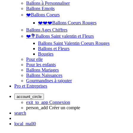
Ballons à Personnaliser
Ballons Emojis
❤️Ballons Coeurs
❤️❤️❤️Ballons Coeurs Rouges
Ballons Ages Chiffres
❤️💐Ballons Saint valentin et Fleurs
Ballons Saint Valentin Coeurs Rouges
Ballons et Fleurs
Bougies
Pour elle
Pour les enfants
Ballons Mariages
Ballons Naissances
Gourmandises à rajouter
Pro et Entreprises
account_circle
exit_to_app
Connexion
person_add
Créer un compte
search
local_mall
0