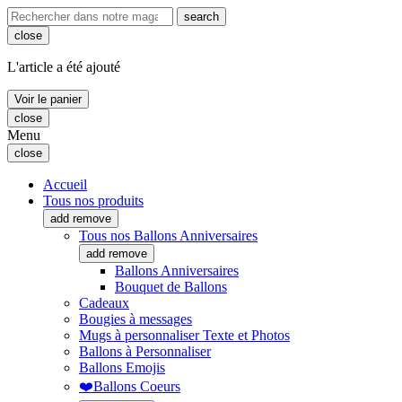
search
close
L'article a été ajouté
Voir le panier
close
Menu
close
Accueil
Tous nos produits
add
remove
Tous nos Ballons Anniversaires
add
remove
Ballons Anniversaires
Bouquet de Ballons
Cadeaux
Bougies à messages
Mugs à personnaliser Texte et Photos
Ballons à Personnaliser
Ballons Emojis
❤️Ballons Coeurs