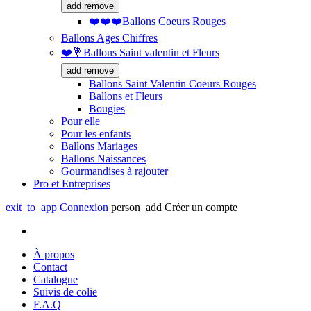
add
remove
❤️❤️❤️Ballons Coeurs Rouges
Ballons Ages Chiffres
❤️💐Ballons Saint valentin et Fleurs
add
remove
Ballons Saint Valentin Coeurs Rouges
Ballons et Fleurs
Bougies
Pour elle
Pour les enfants
Ballons Mariages
Ballons Naissances
Gourmandises à rajouter
Pro et Entreprises
exit_to_app
Connexion
person_add
Créer un compte
À propos
Contact
Catalogue
Suivis de colie
F.A.Q