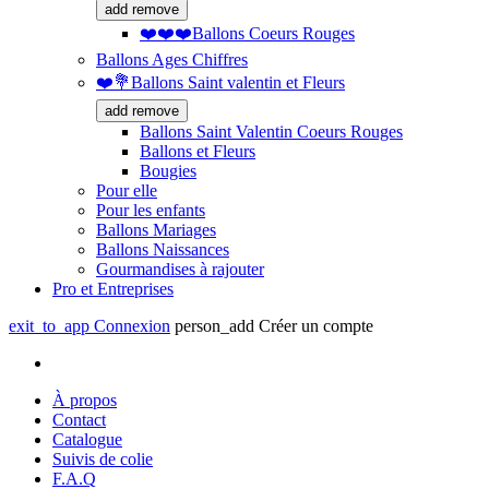
add
remove
❤️❤️❤️Ballons Coeurs Rouges
Ballons Ages Chiffres
❤️💐Ballons Saint valentin et Fleurs
add
remove
Ballons Saint Valentin Coeurs Rouges
Ballons et Fleurs
Bougies
Pour elle
Pour les enfants
Ballons Mariages
Ballons Naissances
Gourmandises à rajouter
Pro et Entreprises
exit_to_app
Connexion
person_add
Créer un compte
À propos
Contact
Catalogue
Suivis de colie
F.A.Q