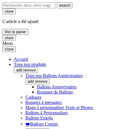
search
close
L'article a été ajouté
Voir le panier
close
Menu
close
Accueil
Tous nos produits
add
remove
Tous nos Ballons Anniversaires
add
remove
Ballons Anniversaires
Bouquet de Ballons
Cadeaux
Bougies à messages
Mugs à personnaliser Texte et Photos
Ballons à Personnaliser
Ballons Emojis
❤️Ballons Coeurs