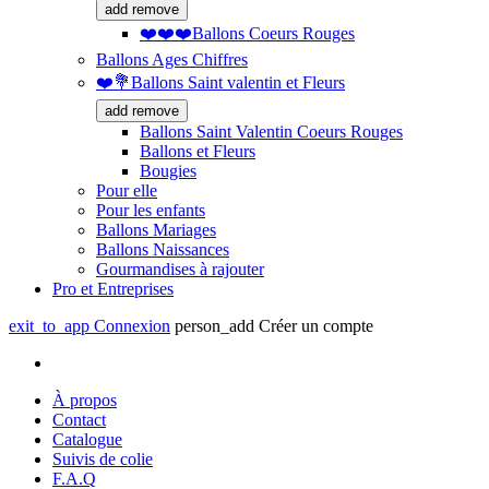
add
remove
❤️❤️❤️Ballons Coeurs Rouges
Ballons Ages Chiffres
❤️💐Ballons Saint valentin et Fleurs
add
remove
Ballons Saint Valentin Coeurs Rouges
Ballons et Fleurs
Bougies
Pour elle
Pour les enfants
Ballons Mariages
Ballons Naissances
Gourmandises à rajouter
Pro et Entreprises
exit_to_app
Connexion
person_add
Créer un compte
À propos
Contact
Catalogue
Suivis de colie
F.A.Q