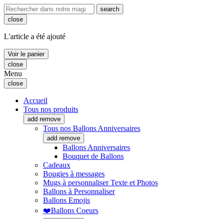
search
close
L'article a été ajouté
Voir le panier
close
Menu
close
Accueil
Tous nos produits
add
remove
Tous nos Ballons Anniversaires
add
remove
Ballons Anniversaires
Bouquet de Ballons
Cadeaux
Bougies à messages
Mugs à personnaliser Texte et Photos
Ballons à Personnaliser
Ballons Emojis
❤️Ballons Coeurs