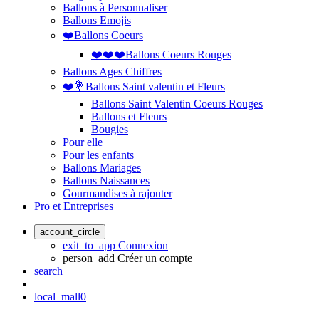
Ballons à Personnaliser
Ballons Emojis
❤️Ballons Coeurs
❤️❤️❤️Ballons Coeurs Rouges
Ballons Ages Chiffres
❤️💐Ballons Saint valentin et Fleurs
Ballons Saint Valentin Coeurs Rouges
Ballons et Fleurs
Bougies
Pour elle
Pour les enfants
Ballons Mariages
Ballons Naissances
Gourmandises à rajouter
Pro et Entreprises
account_circle
exit_to_app
Connexion
person_add
Créer un compte
search
local_mall
0