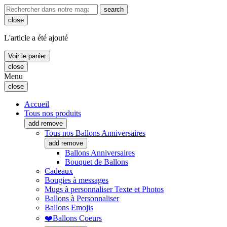
search
close
L'article a été ajouté
Voir le panier
close
Menu
close
Accueil
Tous nos produits
add
remove
Tous nos Ballons Anniversaires
add
remove
Ballons Anniversaires
Bouquet de Ballons
Cadeaux
Bougies à messages
Mugs à personnaliser Texte et Photos
Ballons à Personnaliser
Ballons Emojis
❤️Ballons Coeurs