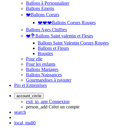
Ballons à Personnaliser
Ballons Emojis
❤️Ballons Coeurs
❤️❤️❤️Ballons Coeurs Rouges
Ballons Ages Chiffres
❤️💐Ballons Saint valentin et Fleurs
Ballons Saint Valentin Coeurs Rouges
Ballons et Fleurs
Bougies
Pour elle
Pour les enfants
Ballons Mariages
Ballons Naissances
Gourmandises à rajouter
Pro et Entreprises
account_circle
exit_to_app
Connexion
person_add
Créer un compte
search
local_mall
0