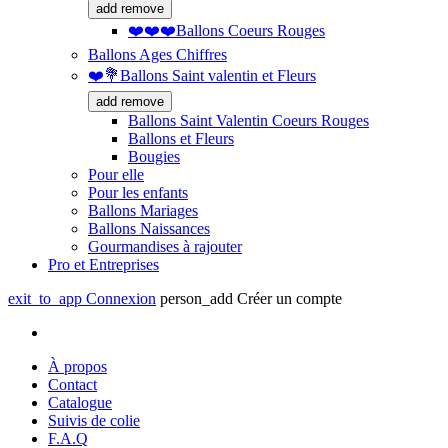
add
remove
❤️❤️❤️Ballons Coeurs Rouges
Ballons Ages Chiffres
❤️💐Ballons Saint valentin et Fleurs
add
remove
Ballons Saint Valentin Coeurs Rouges
Ballons et Fleurs
Bougies
Pour elle
Pour les enfants
Ballons Mariages
Ballons Naissances
Gourmandises à rajouter
Pro et Entreprises
exit_to_app
Connexion
person_add
Créer un compte
À propos
Contact
Catalogue
Suivis de colie
F.A.Q