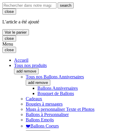
search
close
L'article a été ajouté
Voir le panier
close
Menu
close
Accueil
Tous nos produits
add
remove
Tous nos Ballons Anniversaires
add
remove
Ballons Anniversaires
Bouquet de Ballons
Cadeaux
Bougies à messages
Mugs à personnaliser Texte et Photos
Ballons à Personnaliser
Ballons Emojis
❤️Ballons Coeurs