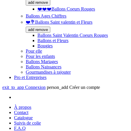
add
remove
❤️❤️❤️Ballons Coeurs Rouges
Ballons Ages Chiffres
❤️💐Ballons Saint valentin et Fleurs
add
remove
Ballons Saint Valentin Coeurs Rouges
Ballons et Fleurs
Bougies
Pour elle
Pour les enfants
Ballons Mariages
Ballons Naissances
Gourmandises à rajouter
Pro et Entreprises
exit_to_app
Connexion
person_add
Créer un compte
À propos
Contact
Catalogue
Suivis de colie
F.A.Q