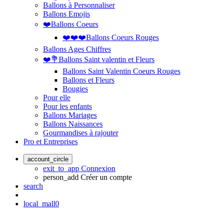
Ballons à Personnaliser
Ballons Emojis
❤️Ballons Coeurs
❤️❤️❤️Ballons Coeurs Rouges
Ballons Ages Chiffres
❤️💐Ballons Saint valentin et Fleurs
Ballons Saint Valentin Coeurs Rouges
Ballons et Fleurs
Bougies
Pour elle
Pour les enfants
Ballons Mariages
Ballons Naissances
Gourmandises à rajouter
Pro et Entreprises
account_circle
exit_to_app
Connexion
person_add
Créer un compte
search
local_mall
0