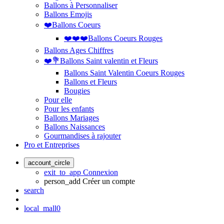
Ballons à Personnaliser
Ballons Emojis
❤️Ballons Coeurs
❤️❤️❤️Ballons Coeurs Rouges
Ballons Ages Chiffres
❤️💐Ballons Saint valentin et Fleurs
Ballons Saint Valentin Coeurs Rouges
Ballons et Fleurs
Bougies
Pour elle
Pour les enfants
Ballons Mariages
Ballons Naissances
Gourmandises à rajouter
Pro et Entreprises
account_circle
exit_to_app
Connexion
person_add
Créer un compte
search
local_mall
0