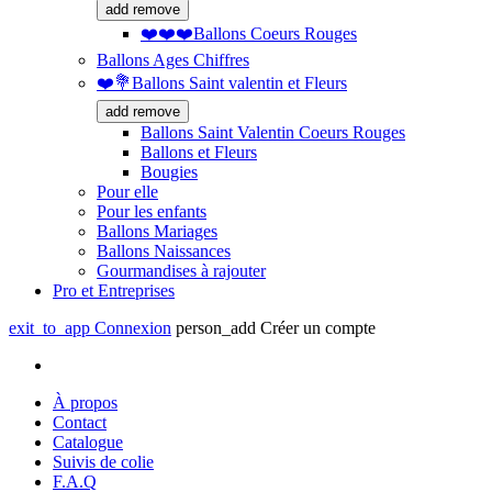
add
remove
❤️❤️❤️Ballons Coeurs Rouges
Ballons Ages Chiffres
❤️💐Ballons Saint valentin et Fleurs
add
remove
Ballons Saint Valentin Coeurs Rouges
Ballons et Fleurs
Bougies
Pour elle
Pour les enfants
Ballons Mariages
Ballons Naissances
Gourmandises à rajouter
Pro et Entreprises
exit_to_app
Connexion
person_add
Créer un compte
À propos
Contact
Catalogue
Suivis de colie
F.A.Q