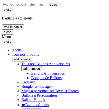
search
close
L'article a été ajouté
Voir le panier
close
Menu
close
Accueil
Tous nos produits
add
remove
Tous nos Ballons Anniversaires
add
remove
Ballons Anniversaires
Bouquet de Ballons
Cadeaux
Bougies à messages
Mugs à personnaliser Texte et Photos
Ballons à Personnaliser
Ballons Emojis
❤️Ballons Coeurs