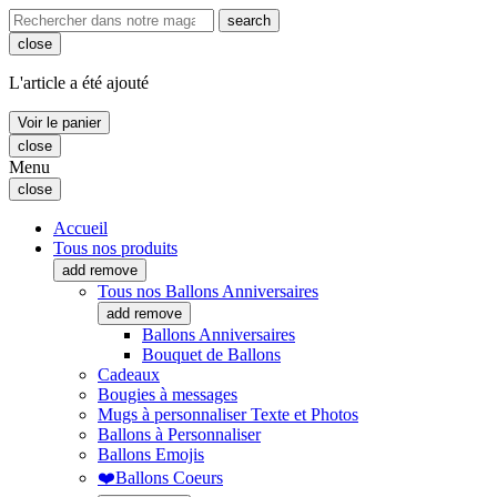
search
close
L'article a été ajouté
Voir le panier
close
Menu
close
Accueil
Tous nos produits
add
remove
Tous nos Ballons Anniversaires
add
remove
Ballons Anniversaires
Bouquet de Ballons
Cadeaux
Bougies à messages
Mugs à personnaliser Texte et Photos
Ballons à Personnaliser
Ballons Emojis
❤️Ballons Coeurs