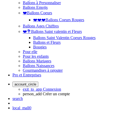
Ballons à Personnaliser
Ballons Emojis
❤️Ballons Coeurs
❤️❤️❤️Ballons Coeurs Rouges
Ballons Ages Chiffres
❤️💐Ballons Saint valentin et Fleurs
Ballons Saint Valentin Coeurs Rouges
Ballons et Fleurs
Bougies
Pour elle
Pour les enfants
Ballons Mariages
Ballons Naissances
Gourmandises à rajouter
Pro et Entreprises
account_circle
exit_to_app
Connexion
person_add
Créer un compte
search
local_mall
0