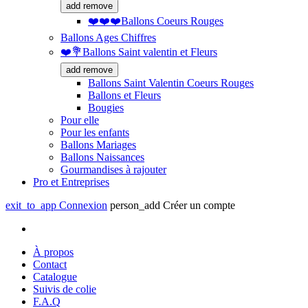
add
remove
❤️❤️❤️Ballons Coeurs Rouges
Ballons Ages Chiffres
❤️💐Ballons Saint valentin et Fleurs
add
remove
Ballons Saint Valentin Coeurs Rouges
Ballons et Fleurs
Bougies
Pour elle
Pour les enfants
Ballons Mariages
Ballons Naissances
Gourmandises à rajouter
Pro et Entreprises
exit_to_app
Connexion
person_add
Créer un compte
À propos
Contact
Catalogue
Suivis de colie
F.A.Q